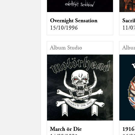
Overnight Sensation
Sacri
15/10/1996
11/0
Album Studio
Albu
March ör Die
1916