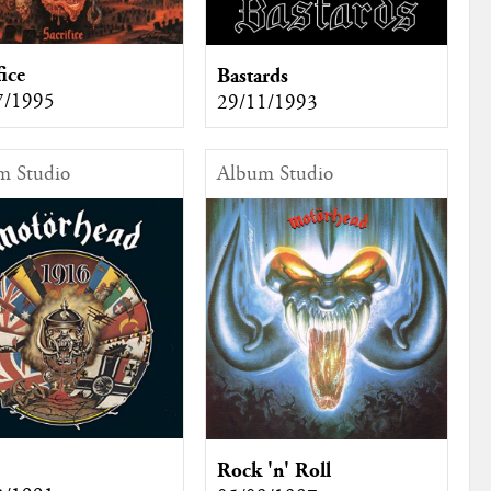
fice
Bastards
7/1995
29/11/1993
m Studio
Album Studio
Rock 'n' Roll