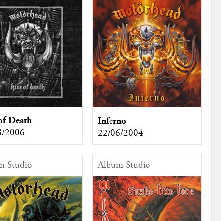
of Death
Inferno
8/2006
22/06/2004
m Studio
Album Studio