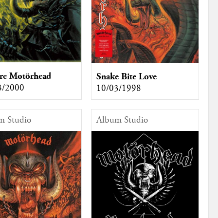
re Motörhead
Snake Bite Love
3/2000
10/03/1998
m Studio
Album Studio