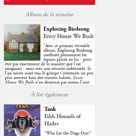
Album de la semaine
Exploring Birdsong
Every House We Built
"
Avec ce premier véritable
album, Exploring Birdsong
confirme pleinement les
espoirs placés en lui - peut-
être pas exactement de la manière que l'on
imaginait - mais avec une réussite indéniable. Si
l'on aurait aimé voir le groupe s'aventurer un peu
plus souvent hors des sentiers balisés,
Every
House We Built
n'en demeure pas moins l'une
des très belles surprises de cette année, porté par
plusieurs morceaux qui trouveront sans difficulté
À lire également
une place de choix dans vos playlists estivales.
"
Tank
Filth Hounds of
Hades
"Who Let the Dogs Out?"