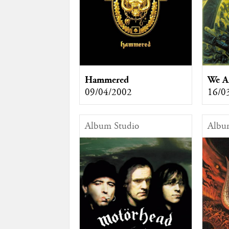
Hammered
We A
09/04/2002
16/0
Album Studio
Albu