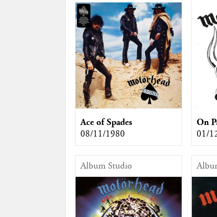
Ace of Spades
On P
08/11/1980
01/1
Album Studio
Albu