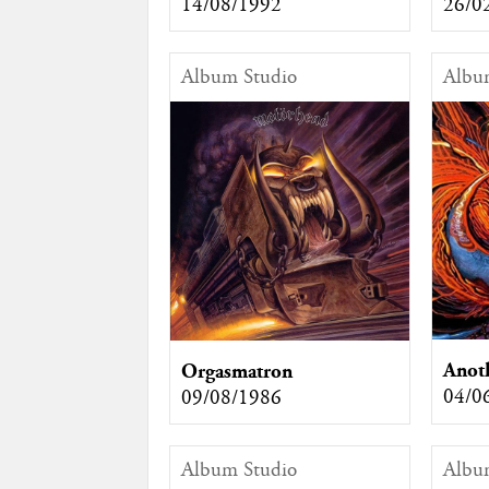
14/08/1992
26/0
Album Studio
Albu
Anoth
Orgasmatron
04/0
09/08/1986
Album Studio
Albu