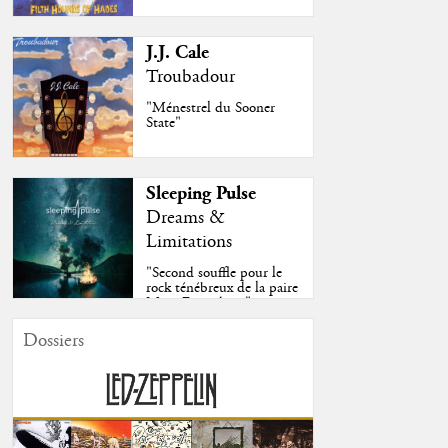
J.J. Cale
Troubadour
"Ménestrel du Sooner
State"
Sleeping Pulse
Dreams &
Limitations
"Second souffle pour le
rock ténébreux de la paire
Moss-Fazendeiro"
Dossiers