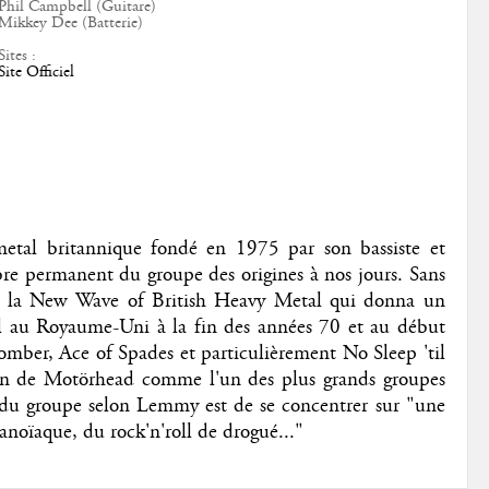
Phil Campbell (Guitare)
Mikkey Dee (Batterie)
Sites :
Site Officiel
tal britannique fondé en 1975 par son bassiste et
e permanent du groupe des origines à nos jours. Sans
ne la New Wave of British Heavy Metal qui donna un
al au Royaume-Uni à la fin des années 70 et au début
mber, Ace of Spades et particulièrement No Sleep 'til
n de Motörhead comme l'un des plus grands groupes
 du groupe selon Lemmy est de se concentrer sur "une
anoïaque, du rock'n'roll de drogué..."