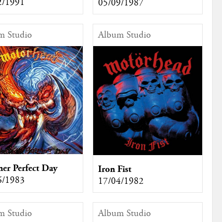
2/1991
05/09/1987
m Studio
Album Studio
er Perfect Day
Iron Fist
6/1983
17/04/1982
m Studio
Album Studio