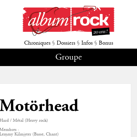
Chroniques
§
Dossiers
§
Infos
§
Bonus
Groupe
Motörhead
Hard / Métal (Heavy rock)
Membres :
Lemmy Kilmister (Basse, Chant)