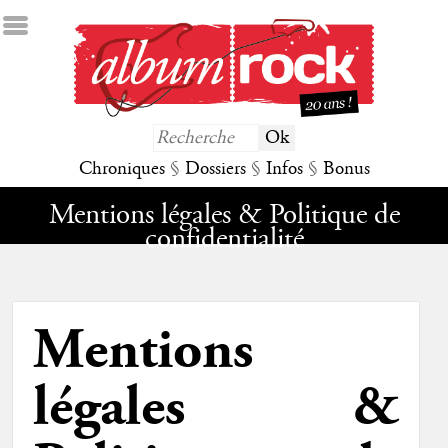
Chroniques
§
Dossiers
§
Infos
§
Bonus
Mentions légales & Politique de
confidentialité
Mentions
légales &