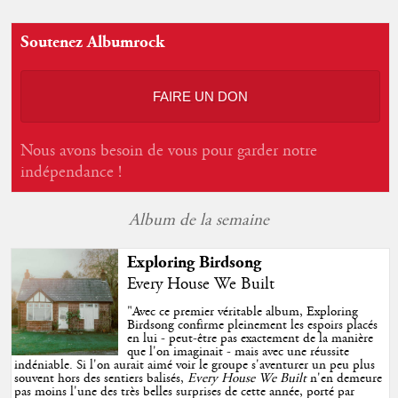
Soutenez Albumrock
FAIRE UN DON
Nous avons besoin de vous pour garder notre
indépendance !
Album de la semaine
Exploring Birdsong
Every House We Built
"
Avec ce premier véritable album, Exploring
Birdsong confirme pleinement les espoirs placés
en lui - peut-être pas exactement de la manière
que l'on imaginait - mais avec une réussite
indéniable. Si l'on aurait aimé voir le groupe s'aventurer un peu plus
souvent hors des sentiers balisés,
Every House We Built
n'en demeure
pas moins l'une des très belles surprises de cette année, porté par