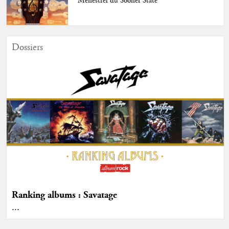
"Ménestrel du Sooner State"
Dossiers
Ranking albums : Savatage
...