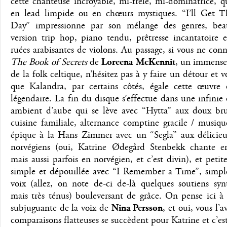
cette chanteuse incroyable, mi-frêle, mi-dominatrice, q
en lead limpide ou en chœurs mystiques. “I’ll Get 
Day” impressionne par son mélange des genres, beat
version trip hop, piano tendu, prêtresse incantatoire 
ruées arabisantes de violons. Au passage, si vous ne conn
The Book of Secrets
de
Loreena McKennit
, un immense 
de la folk celtique, n’hésitez pas à y faire un détour et v
que Kalandra, par certains côtés, égale cette œuvre 
légendaire. La fin du disque s’effectue dans une infinie
ambient d’aube qui se lève avec “Hytta” aux doux bru
cuisine familiale, alternance comptine gracile / musiq
épique à la Hans Zimmer avec un “Segla” aux délicieu
norvégiens (oui, Katrine Ødegård Stenbekk chante en
mais aussi parfois en norvégien, et c’est divin), et petit
simple et dépouillée avec “I Remember a Time”, simple
voix (allez, on note de-ci de-là quelques soutiens syn
mais très ténus) bouleversant de grâce. On pense ici à
subjuguante de la voix de
Nina Persson
, et oui, vous l’a
comparaisons flatteuses se succèdent pour Katrine et c’es