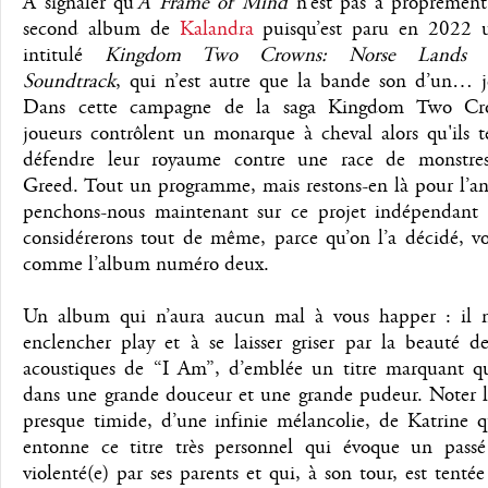
A signaler qu’
A Frame of Mind
n’est pas à proprement 
second album de
Kalandra
puisqu’est paru en 2022 
intitulé
Kingdom Two Crowns: Norse Lands E
Soundtrack
, qui n’est autre que la bande son d’un… j
Dans cette campagne de la saga Kingdom Two Cro
joueurs contrôlent un monarque à cheval alors qu'ils t
défendre leur royaume contre une race de monstre
Greed. Tout un programme, mais restons-en là pour l’an
penchons-nous maintenant sur ce projet indépendant
considérerons tout de même, parce qu’on l’a décidé, vo
comme l’album numéro deux.
Un album qui n’aura aucun mal à vous happer : il n
enclencher play et à se laisser griser par la beauté d
acoustiques de “I Am”, d’emblée un titre marquant q
dans une grande douceur et une grande pudeur. Noter l
presque timide, d’une infinie mélancolie, de Katrine q
entonne ce titre très personnel qui évoque un passé
violenté(e) par ses parents et qui, à son tour, est tentée 