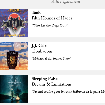
À lire également
Tank
Filth Hounds of Hades
"Who Let the Dogs Out?"
J.J. Cale
Troubadour
"Ménestrel du Sooner State"
Sleeping Pulse
Dreams & Limitations
"Second souffle pour le rock ténébreux de la paire M