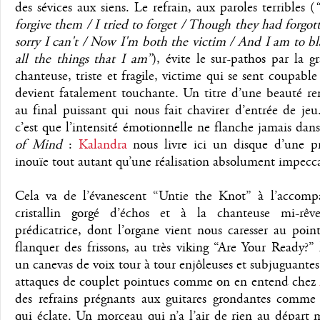
des sévices aux siens. Le refrain, aux paroles terribles (
“
forgive them / I tried to forget / Though they had forgot
sorry I can't / Now I'm both the victim / And I am to b
all the things that I am”
), évite le sur-pathos par la g
chanteuse, triste et fragile, victime qui se sent coupable
devient fatalement touchante. Un titre d’une beauté re
au final puissant qui nous fait chavirer d’entrée de jeu
c’est que l’intensité émotionnelle ne flanche jamais dan
of Mind
:
Kalandra
nous livre ici un disque d’une p
inouïe tout autant qu’une réalisation absolument impecc
Cela va de l’évanescent “Untie the Knot” à l’accom
cristallin gorgé d’échos et à la chanteuse mi-rêv
prédicatrice, dont l’organe vient nous caresser au poi
flanquer des frissons, au très viking “Are Your Ready?”
un canevas de voix tour à tour enjôleuses et subjuguantes
attaques de couplet pointues comme on en entend chez
des refrains prégnants aux guitares grondantes comme
qui éclate. Un morceau qui n’a l’air de rien au départ 