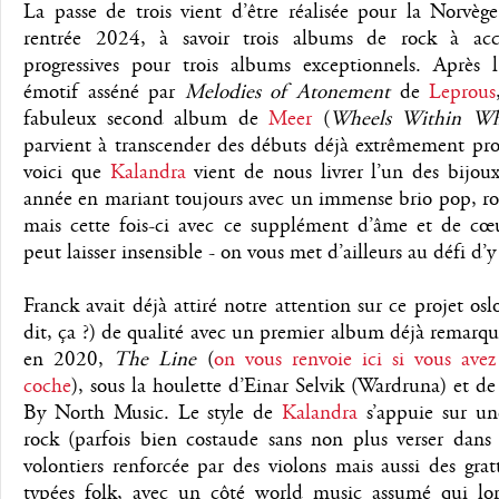
La passe de trois vient d’être réalisée pour la Norvèg
rentrée 2024, à savoir trois albums de rock à acc
progressives pour trois albums exceptionnels. Après l
émotif asséné par
Melodies of Atonement
de
Leprous
fabuleux second album de
Meer
(
Wheels Within Wh
parvient à transcender des débuts déjà extrêmement pro
voici que
Kalandra
vient de nous livrer l’un des bijou
année en mariant toujours avec un immense brio pop, ro
mais cette fois-ci avec ce supplément d’âme et de cœ
peut laisser insensible - on vous met d’ailleurs au défi d’y 
Franck avait déjà attiré notre attention sur ce projet oslo
dit, ça ?) de qualité avec un premier album déjà remarq
en 2020,
The Line
(
on vous renvoie ici si vous avez
coche
), sous la houlette d’Einar Selvik (Wardruna) et de
By North Music. Le style de
Kalandra
s’appuie sur un
rock (parfois bien costaude sans non plus verser dans 
volontiers renforcée par des violons mais aussi des grat
typées folk, avec un côté world music assumé qui lor