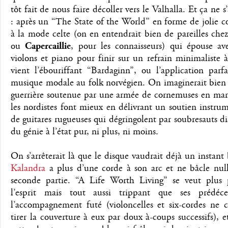
tôt fait de nous faire décoller vers le Valhalla. Et ça ne s
: après un “The State of the World” en forme de jolie 
à la mode celte (on en entendrait bien de pareilles che
ou
Capercaillie
, pour les connaisseurs) qui épouse av
violons et piano pour finir sur un refrain minimaliste 
vient l’ébouriffant “Bardaginn”, ou l’application parf
musique modale au folk norvégien. On imaginerait bien 
guerrière soutenue par une armée de cornemuses en mar
les nordistes font mieux en délivrant un soutien instrum
de guitares rugueuses qui dégringolent par soubresauts di
du génie à l’état pur, ni plus, ni moins.
On s’arrêterait là que le disque vaudrait déjà un instant
Kalandra
a plus d’une corde à son arc et ne bâcle nul
seconde partie. “A Life Worth Living” se veut plus
l’esprit mais tout aussi trippant que ses prédéce
l’accompagnement futé (violoncelles et six-cordes ne c
tirer la couverture à eux par doux à-coups successifs), e