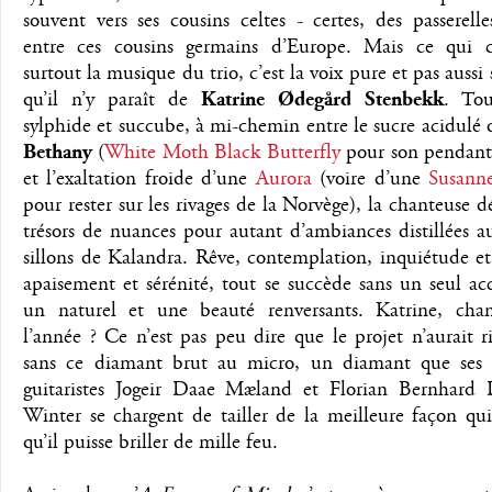
souvent vers ses cousins celtes - certes, des passerelle
entre ces cousins germains d’Europe. Mais ce qui ca
surtout la musique du trio, c’est la voix pure et pas aussi 
qu’il n’y paraît de
Katrine Ødegård Stenbekk
. Tou
sylphide et succube, à mi-chemin entre le sucre acidulé
Bethany
(
White Moth Black Butterfly
pour son pendant
et l’exaltation froide d’une
Aurora
(voire d’une
Susann
pour rester sur les rivages de la Norvège), la chanteuse d
trésors de nuances pour autant d’ambiances distillées a
sillons de Kalandra. Rêve, contemplation, inquiétude et
apaisement et sérénité, tout se succède sans un seul ac
un naturel et une beauté renversants. Katrine, cha
l’année ? Ce n’est pas peu dire que le projet n’aurait r
sans ce diamant brut au micro, un diamant que ses
guitaristes Jogeir Daae Mæland et Florian Bernhard 
Winter se chargent de tailler de la meilleure façon qui
qu’il puisse briller de mille feu.