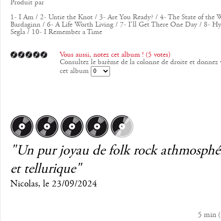
Produit par
1- I Am / 2- Untie the Knot / 3- Are You Ready? / 4- The State of the W
Bardaginn / 6- A Life Worth Living / 7- I'll Get There One Day / 8- Hy
Segla / 10- I Remember a Time
Vous aussi, notez cet album ! (5 votes)
Consultez le barème de la colonne de droite et donnez 
cet album
"Un pur joyau de folk rock athmosphé
et tellurique"
Nicolas
, le
23/09/2024
5 min
(