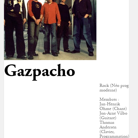
Gazpacho
Rock (Néo prog
moderne)
Membres :
Jan-Henrik
Ohme (Chant)
Jon-Arne Vilbo
(Guitare)
Thomas
Andersen
(Clavier,
Programmation)