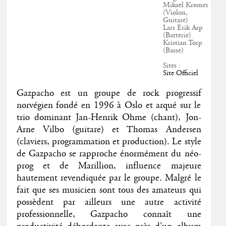
Mikael Krømer
(Violon,
Guitare)
Lars Erik Asp
(Batterie)
Kristian Torp
(Basse)
Sites :
Site Officiel
Gazpacho est un groupe de rock progressif
norvégien fondé en 1996 à Oslo et arqué sur le
trio dominant Jan-Henrik Ohme (chant), Jon-
Arne Vilbo (guitare) et Thomas Andersen
(claviers, programmation et production). Le style
de Gazpacho se rapproche énormément du néo-
prog et de Marillion, influence majeure
hautement revendiquée par le groupe. Malgré le
fait que ses musicien sont tous des amateurs qui
possèdent par ailleurs une autre activité
professionnelle, Gazpacho connaît une