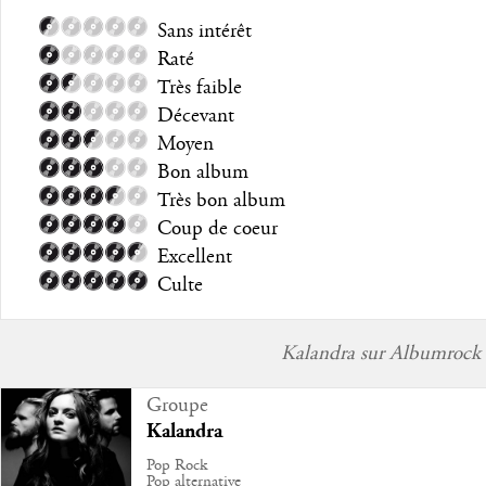
Sans intérêt
Raté
Très faible
Décevant
Moyen
Bon album
Très bon album
Coup de coeur
Excellent
Culte
Kalandra sur Albumrock
Groupe
Kalandra
Pop Rock
Pop alternative