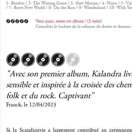
1- Borders / 2- The Waiting Game / 3- Slow Motion / 4- Naive / 5- Vir
/ 7- Brave New World / 8- On the Run / 9- Wonderland / 10- With You 
Vous aussi, notez cet album ! (3 votes)
Consultez le barème de la colonne de droite et donnez
"Avec son premier album, Kalandra li
sensible et inspirée à la croisée des ch
folk et du rock. Captivant"
Franck
, le
12/04/2023
Si la Scandinavie a largement contribué au rayonneme