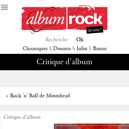
Chroniques
§
Dossiers
§
Infos
§
Bonus
Critique d'album
<
Rock 'n' Roll de Motörhead
Critique d'album