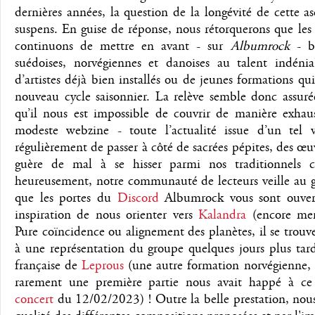
dernières années, la question de la longévité de cette a
suspens. En guise de réponse, nous rétorquerons que les
continuons de mettre en avant - sur
Albumrock
- b
suédoises, norvégiennes et danoises au talent indéniab
d’artistes déjà bien installés ou de jeunes formations q
nouveau cycle saisonnier. La relève semble donc assurée
qu’il nous est impossible de couvrir de manière exhaus
modeste webzine - toute l’actualité issue d’un tel vi
régulièrement de passer à côté de sacrées pépites, des œu
guère de mal à se hisser parmi nos traditionnels c
heureusement, notre communauté de lecteurs veille au gr
que les portes du
Discord
Albumrock vous sont ouvert
inspiration de nous orienter vers
Kalandra
(encore me
Pure coïncidence ou alignement des planètes, il se trouv
à une représentation du groupe quelques jours plus tard
française de
Leprous
(une autre formation norvégienne, t
rarement une première partie nous avait happé à c
concert
du 12/02/2023) ! Outre la belle prestation, nous