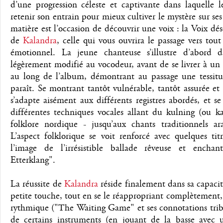
d’une progression céleste et captivante dans laquelle 
retenir son entrain pour mieux cultiver le mystère sur ses
matière est l’occasion de découvrir une voix : la Voix dé
de
Kalandra
, celle qui vous ouvrira le passage vers to
émotionnel. La jeune chanteuse s’illustre d’abord d
légèrement modifié au vocodeur, avant de se livrer à un 
au long de l’album, démontrant au passage une tessitur
paraît. Se montrant tantôt vulnérable, tantôt assurée et
s’adapte aisément aux différents registres abordés, et se
différentes techniques vocales allant du kulning (ou k
folklore nordique - jusqu’aux chants traditionnels a
L’aspect folklorique se voit renforcé avec quelques ti
l’image de l’irrésistible ballade rêveuse et enchant
Etterklang".
La réussite de
Kalandra
réside finalement dans sa capacité
petite touche, tout en se le réappropriant complètement,
rythmique ("The Waiting Game" et ses connotations triba
de certains instruments (en jouant de la basse avec 