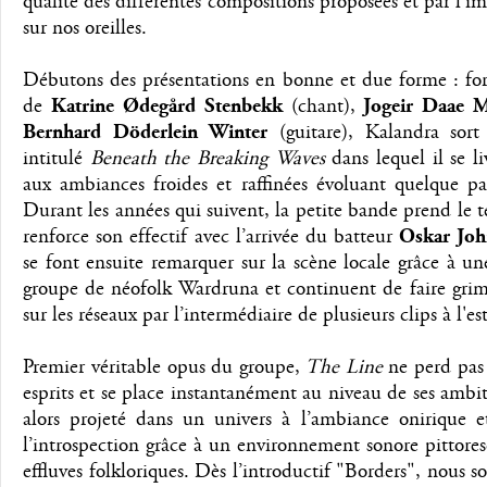
qualité des différentes compositions proposées et par l'im
sur nos oreilles.
Débutons des présentations en bonne et due forme : f
de
Katrine Ødegård Stenbekk
(chant),
Jogeir Daae 
Bernhard Döderlein Winter
(guitare), Kalandra so
intitulé
Beneath the Breaking Waves
dans lequel il se 
aux ambiances froides et raffinées évoluant quelque pa
Durant les années qui suivent, la petite bande prend le t
renforce son effectif avec l’arrivée du batteur
Oskar Joh
se font ensuite remarquer sur la scène locale grâce à u
groupe de néofolk Wardruna et continuent de faire grim
sur les réseaux par l’intermédiaire de plusieurs clips à l'es
Premier véritable opus du groupe,
The Line
ne perd pas
esprits et se place instantanément au niveau de ses ambi
alors projeté dans un univers à l’ambiance onirique et
l’introspection grâce à un environnement sonore pittores
effluves folkloriques. Dès l’introductif "Borders", nous 