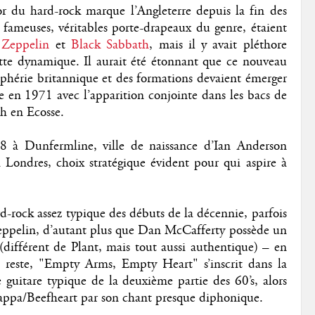
or du hard-rock marque l’Angleterre depuis la fin des
 fameuses, véritables porte-drapeaux du genre, étaient
 Zeppelin
et
Black Sabbath
, mais il y avait pléthore
ette dynamique. Il aurait été étonnant que ce nouveau
riphérie britannique et des formations devaient émerger
ite en 1971 avec l’apparition conjointe dans les bacs de
h en Ecosse.
68 à Dunfermline, ville de naissance d’Ian Anderson
 à Londres, choix stratégique évident pour qui aspire à
rock assez typique des débuts de la décennie, parfois
eppelin, d’autant plus que Dan McCafferty possède un
 (différent de Plant, mais tout aussi authentique) – en
este, "Empty Arms, Empty Heart" s’inscrit dans la
guitare typique de la deuxième partie des 60’s, alors
appa/Beefheart par son chant presque diphonique.