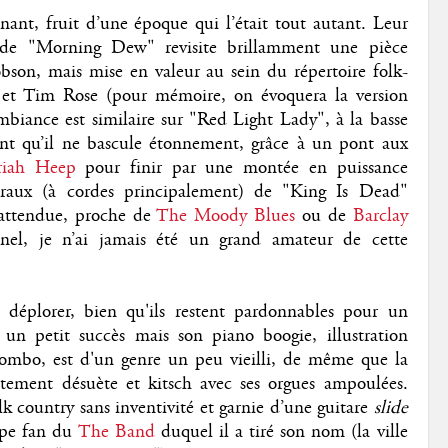
nt, fruit d’une époque qui l’était tout autant. Leur
e de "Morning Dew" revisite brillamment une pièce
on, mais mise en valeur au sein du répertoire folk-
et Tim Rose (pour mémoire, on évoquera la version
ambiance est similaire sur "Red Light Lady", à la basse
ant qu’il ne bascule étonnement, grâce à un pont aux
riah Heep
pour finir par une montée en puissance
straux (à cordes principalement) de "King Is Dead"
nattendue, proche de
The Moody Blues
ou de
Barclay
nnel, je n’ai jamais été un grand amateur de cette
 déplorer, bien qu'ils restent pardonnables pour un
n petit succès mais son piano boogie, illustration
combo, est d'un genre un peu vieilli, de même que la
ement désuète et kitsch avec ses orgues ampoulées.
k country sans inventivité et garnie d’une guitare
slide
upe fan du
The Band
duquel il a tiré son nom (la ville