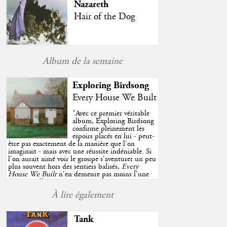
Nazareth
Hair of the Dog
Album de la semaine
Exploring Birdsong
Every House We Built
"
Avec ce premier véritable
album, Exploring Birdsong
confirme pleinement les
espoirs placés en lui - peut-
être pas exactement de la manière que l'on
imaginait - mais avec une réussite indéniable. Si
l'on aurait aimé voir le groupe s'aventurer un peu
plus souvent hors des sentiers balisés,
Every
House We Built
n'en demeure pas moins l'une
des très belles surprises de cette année, porté par
plusieurs morceaux qui trouveront sans difficulté
À lire également
une place de choix dans vos playlists estivales.
"
Tank