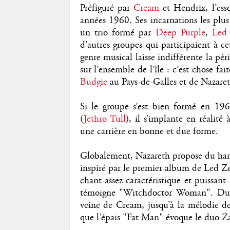
Préfiguré par
Cream
et Hendrix, l’ess
années 1960. Ses incarnations les plus
un trio formé par
Deep Purple
,
Led
d’autres groupes qui participaient à c
genre musical laisse indifférente la pé
sur l’ensemble de l’île : c’est chose fa
Budgie
au Pays-de-Galles et de Nazaret
Si le groupe s’est bien formé en 19
(
Jethro Tull
), il s’implante en réalité
une carrière en bonne et due forme.
Globalement, Nazareth propose du hard-
inspiré par le premier album de Led Z
chant assez caractéristique et puissant
témoigne "Witchdoctor Woman". Du r
veine de Cream, jusqu’à la mélodie de 
que l’épais "Fat Man" évoque le duo Z