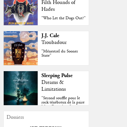
Filth Hounds of
Hades
"Who Let the Dogs Out?"
J.J. Cale
Troubadour
"Ménestrel du Sooner
State"
Sleeping Pulse
Dreams &
Limitations
"Second souffle pour le
rock ténébreux de la paire
Moss-Fazendeiro"
Dossiers