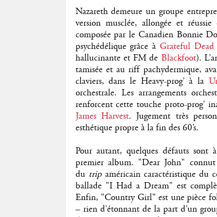
Nazareth demeure un groupe entreprena
version musclée, allongée et réussi
composée par le Canadien Bonnie Dobs
psychédélique grâce à
Grateful Dead
hallucinante et FM de
Blackfoot
). L’
tamisée et au riff pachydermique, av
claviers, dans le Heavy-prog’ à la
U
orchestrale. Les arrangements orche
renforcent cette touche proto-prog’ i
James Harvest
. Jugement très perso
esthétique propre à la fin des 60’s.
Pour autant, quelques défauts sont à
premier album. "Dear John" connut u
du
trip
américain caractéristique du 
ballade "I Had a Dream" est complèt
Enfin, "Country Girl" est une pièce fol
– rien d’étonnant de la part d’un gro