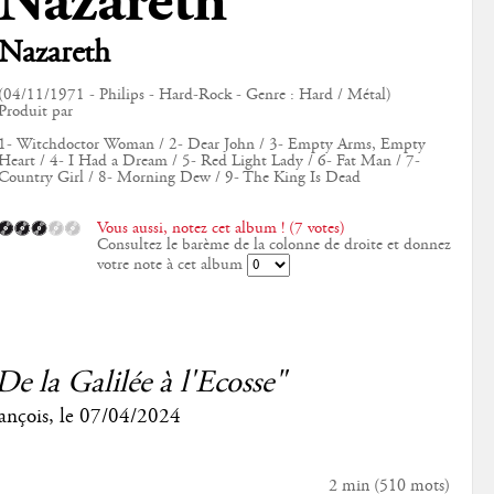
Nazareth
Nazareth
(04/11/1971 - Philips - Hard-Rock - Genre : Hard / Métal)
Produit par
1- Witchdoctor Woman / 2- Dear John / 3- Empty Arms, Empty
Heart / 4- I Had a Dream / 5- Red Light Lady / 6- Fat Man / 7-
Country Girl / 8- Morning Dew / 9- The King Is Dead
Vous aussi, notez cet album ! (7 votes)
Consultez le barème de la colonne de droite et donnez
votre note à cet album
De la Galilée à l'Ecosse"
ançois
, le
07/04/2024
2 min
(
510
mots)