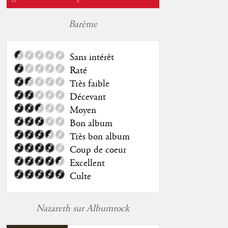
Barème
Sans intérêt
Raté
Très faible
Décevant
Moyen
Bon album
Très bon album
Coup de coeur
Excellent
Culte
Nazareth sur Albumrock