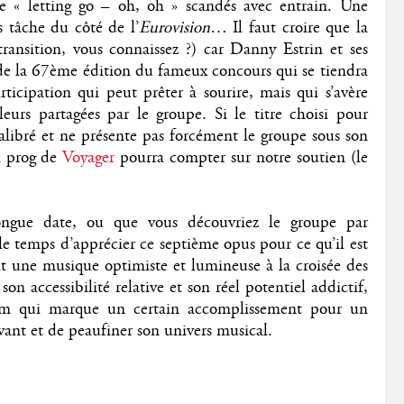
 de « letting go – oh, oh » scandés avec entrain. Une
 tâche du côté de l’
Eurovision
… Il faut croire que la
 transition, vous connaissez ?) car Danny Estrin et ses
s de la 67ème édition du fameux concours qui se tiendra
icipation qui peut prêter à sourire, mais qui s’avère
eurs partagées par le groupe. Si le titre choisi pour
calibré et ne présente pas forcément le groupe sous son
al prog de
Voyager
pourra compter sur notre soutien (le
ongue date, ou que vous découvriez le groupe par
 le temps d’apprécier ce septième opus pour ce qu’il est
t une musique optimiste et lumineuse à la croisée des
n accessibilité relative et son réel potentiel addictif,
bum qui marque un certain accomplissement pour un
avant et de peaufiner son univers musical.