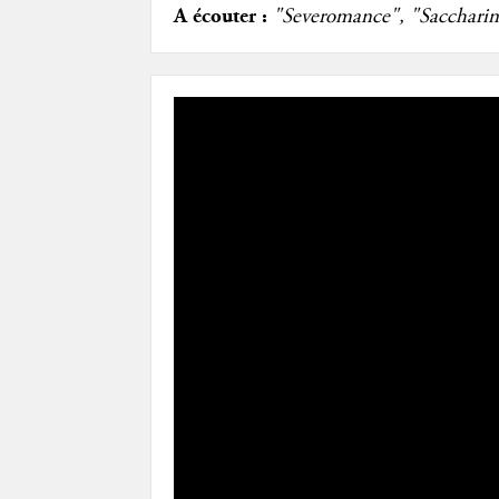
A écouter :
"Severomance", "Sacchari