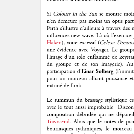
Si
Colours in the Sun
se montre moins
n’en demeure pas moins un opus partic
Perth s’illustre d’ailleurs à travers de
influences new wave. Là où l’exercice 
Haken
), voire excessif (
Celexa
Dreams
une évidence avec Voyager. Le groupe 
l’image d’un solo enflammé de keysta
du groupe et de son imagerie). Au 
participation d’
Einar Solberg
(l’inimi
pour un morceau alliant puissance et
mâtiné de funk.
Le summun du brassage stylistique e
avec le tout aussi improbable "Discon
composition débridée qui ne dépareil
Townsend
. Alors que le notes de pi
bourrasques rythmiques, le morceau