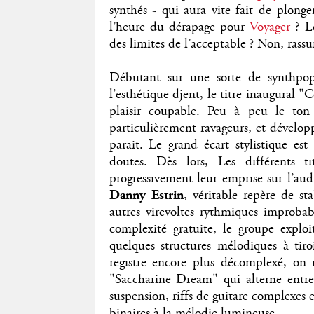
synthés - qui aura vite fait de plong
l’heure du dérapage pour
Voyager
? Le
des limites de l’acceptable ? Non, rassu
Débutant sur une sorte de synthpop
l’esthétique djent, le titre inaugural 
plaisir coupable. Peu à peu le ton s
particulièrement ravageurs, et dévelo
parait. Le grand écart stylistique est
doutes. Dès lors, Les différents t
progressivement leur emprise sur l’aud
Danny Estrin
, véritable repère de st
autres virevoltes rythmiques improbab
complexité gratuite, le groupe exploi
quelques structures mélodiques à tir
registre encore plus décomplexé, on n
"Saccharine Dream" qui alterne entre 
suspension, riffs de guitare complexes e
binaires à la mélodie lumineuse.