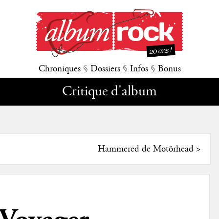
Chroniques
§
Dossiers
§
Infos
§
Bonus
Critique d'album
Hammered de Motörhead
>