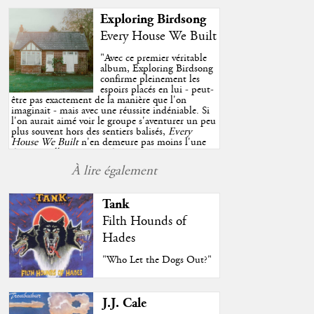
Exploring Birdsong
Every House We Built
"
Avec ce premier véritable
album, Exploring Birdsong
confirme pleinement les
espoirs placés en lui - peut-
être pas exactement de la manière que l'on
imaginait - mais avec une réussite indéniable. Si
l'on aurait aimé voir le groupe s'aventurer un peu
plus souvent hors des sentiers balisés,
Every
House We Built
n'en demeure pas moins l'une
des très belles surprises de cette année, porté par
plusieurs morceaux qui trouveront sans difficulté
À lire également
une place de choix dans vos playlists estivales.
"
Tank
Filth Hounds of
Hades
"Who Let the Dogs Out?"
J.J. Cale