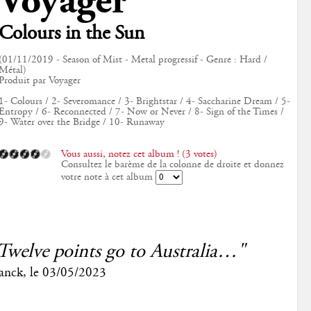
Voyager
Colours in the Sun
(01/11/2019 - Season of Mist - Metal progressif - Genre : Hard /
Métal)
Produit par Voyager
1- Colours / 2- Severomance / 3- Brightstar / 4- Saccharine Dream / 5-
Entropy / 6- Reconnected / 7- Now or Never / 8- Sign of the Times /
9- Water over the Bridge / 10- Runaway
Vous aussi, notez cet album ! (3 votes)
Consultez le barème de la colonne de droite et donnez
votre note à cet album
Twelve points go to Australia…"
anck
, le
03/05/2023