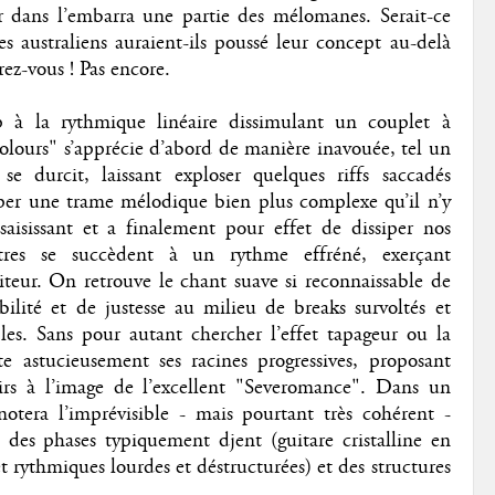
er dans l’embarra une partie des mélomanes. Serait-ce
s australiens auraient-ils poussé leur concept au-delà
rez-vous ! Pas encore.
 à la rythmique linéaire dissimulant un couplet à
"Colours" s’apprécie d’abord de manière inavouée, tel un
e durcit, laissant exploser quelques riffs saccadés
pper une trame mélodique bien plus complexe qu’il n’y
 saisissant et a finalement pour effet de dissiper nos
itres se succèdent à un rythme effréné, exerçant
iteur. On retrouve le chant suave si reconnaissable de
abilité et de justesse au milieu de breaks survoltés et
les. Sans pour autant chercher l’effet tapageur ou la
te astucieusement ses racines progressives, proposant
oirs à l’image de l’excellent "Severomance". Dans un
otera l’imprévisible - mais pourtant très cohérent -
des phases typiquement djent (guitare cristalline en
t rythmiques lourdes et déstructurées) et des structures