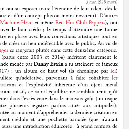
3 min
(
928
mots)
ui ont su exposer toure l’étendue de leur talent dès le
forte et d’un concept plus ou moins novateur). D’autres
,
Machine Head
et même
Red Hot Chili Peppers
), ont
uver le bon crédo ; le temps d’atteindre une forme
tre en phase avec leurs convictions artistiques tout en
e de créer un lien indéfectible avec le public. Au vu de
ager
se rangerait plutôt dans cette deuxième catégorie.
 (parus entre 2003 et 2014) méritent clairement le
 bande menée par
Danny Estrin
a su atteindre ce fameux
17) : un album de haut vol (la chronique par
ici
)
ulière qu’addictive, parvenant à faire cohabiter les
nstream et l’explosivité inhérente d’un djent metal
ant soit-il, ce subtil équilibre ne semblait tenir qu’à
irer dans l’excès voire dans le mauvais goût (un risque
e plusieurs registres parfois situés aux antipodes).
ésentée au moment d’appréhender la dernière création en
iment crédule et une pochette bariolée (que n’aurait
s aussi une introduction édulcorée - à grand renforts de