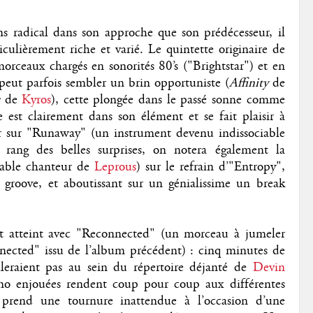
 radical dans son approche que son prédécesseur, il
ulièrement riche et varié. Le quintette originaire de
s morceaux chargés en sonorités 80’s ("Brightstar") et en
peut parfois sembler un brin opportuniste (
Affinity
de
de
Kyros
), cette plongée dans le passé sonne comme
est clairement dans son élément et se fait plaisir à
r sur "Runaway" (un instrument devenu indissociable
rang des belles surprises, on notera également la
table chanteur de
Leprous
) sur le refrain d’"Entropy",
 groove, et aboutissant sur un génialissime un break
st atteint avec "Reconnected" (un morceau à jumeler
nected" issu de l’album précédent) : cinq minutes de
leraient pas au sein du répertoire déjanté de
Devin
ano enjouées rendent coup pour coup aux différentes
 prend une tournure inattendue à l’occasion d’une