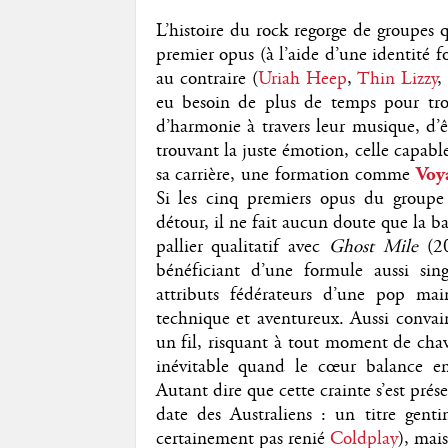
L’histoire du rock regorge de groupes q
premier opus (à l’aide d’une identité 
au contraire (
Uriah Heep
,
Thin Lizzy
eu besoin de plus de temps pour tro
d’harmonie à travers leur musique, d’ê
trouvant la juste émotion, celle capabl
sa carrière, une formation comme
Voy
Si les cinq premiers opus du groupe
détour, il ne fait aucun doute que la
pallier qualitatif avec
Ghost Mile
(20
bénéficiant d’une formule aussi sing
attributs fédérateurs d’une pop mai
technique et aventureux. Aussi convainc
un fil, risquant à tout moment de chav
inévitable quand le cœur balance entr
Autant dire que cette crainte s’est pr
date des Australiens : un titre gent
certainement pas renié
Coldplay
), mai