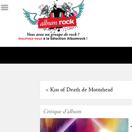
<
Kiss of Death de Motörhead
Critique d'album