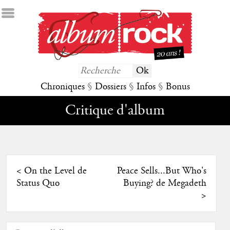
Chroniques
§
Dossiers
§
Infos
§
Bonus
Critique d'album
<
On the Level de
Peace Sells...But Who's
Status Quo
Buying? de Megadeth
>