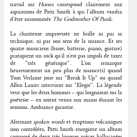
travail sur
Horses
correspond clairement aux
aspirations de Patti Smith à qui l’album vaudra
d’être surnommée
The Godmother Of Punk
.
La chanteuse improvisée ne brille ni par sa
technique, ni par son sens de la nuance. Et ses
quatre musiciens (basse, batterie, piano, guitare)
pratiquent un rock qu’il n’est pas impoli de taxer
de "très générique". L’on remarque
heureusement un peu plus de nuance(s) quand
Tom Verlaine joue sur "Break It Up" ou quand
Allen Lanier intervient sur "Elegie". La légende
veut que les deux hommes – qui lorgnaient sur la
poétesse – en soient venus aux mains durant les
sessions. Ambiance garantie.
Alternant
spoken words
et éruptions volcaniques
non contrôlées, Patti Smith enregistre un album
composé de deux très longues pièces hallucinées