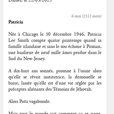
Daniel
, le
22/03/2025
6 min
(
1512
mots)
Patricia
Née à Chicago le 30 décembre 1946, Patricia
Lee Smith compte quatre printemps quand sa
famille irlandaise et sans le sou échoue à Pitman,
une banlieue de neuf mille âmes perdue dans le
Sud du New-Jersey.
A dix-huit ans sonnés, promise à l’usine alors
qu’elle se rêvait institutrice, la demoiselle se
barre, lassée qu’elle est d’une vie réglée par les
préceptes aliénants des Témoins de Jéhovah.
Alors Patti vagabonde.
Mais tout le monde sait comment ça se passe.