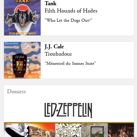
Tank
Filth Hounds of Hades
"Who Let the Dogs Out?"
J.J. Cale
Troubadour
"Ménestrel du Sooner State"
Dossiers