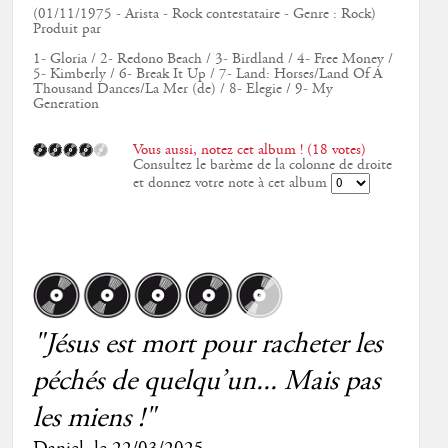
(01/11/1975 - Arista - Rock contestataire - Genre : Rock)
Produit par
1- Gloria / 2- Redono Beach / 3- Birdland / 4- Free Money /
5- Kimberly / 6- Break It Up / 7- Land: Horses/Land Of A
Thousand Dances/La Mer (de) / 8- Elegie / 9- My
Generation
Vous aussi, notez cet album ! (18 votes)
Consultez le barème de la colonne de droite
et donnez votre note à cet album
"Jésus est mort pour racheter les
péchés de quelqu’un... Mais pas
les miens !"