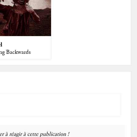
l
ng Backwards
r à réagir à cette publication !