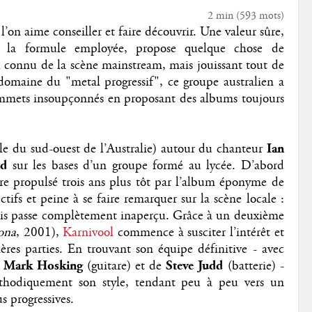
2 min
(
593
mots)
 l’on aime conseiller et faire découvrir. Une valeur sûre,
er la formule employée, propose quelque chose de
eu connu de la scène mainstream, mais jouissant tout de
omaine du "metal progressif", ce groupe australien a
sommets insoupçonnés en proposant des albums toujours
le du sud-ouest de l’Australie) autour du chanteur
Ian
rd
sur les bases d’un groupe formé au lycée. D’abord
re propulsé trois ans plus tôt par l’album éponyme de
ctifs et peine à se faire remarquer sur la scène locale :
ais passe complètement inaperçu. Grâce à un deuxième
ona
, 2001),
Karnivool
commence à susciter l’intérêt et
ères parties. En trouvant son équipe définitive - avec
,
Mark Hosking
(guitare) et de
Steve Judd
(batterie) -
thodiquement son style, tendant peu à peu vers un
s progressives.