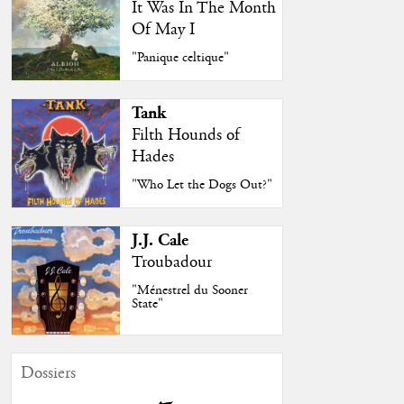
It Was In The Month
Of May I
"Panique celtique"
Tank
Filth Hounds of
Hades
"Who Let the Dogs Out?"
J.J. Cale
Troubadour
"Ménestrel du Sooner
State"
Dossiers