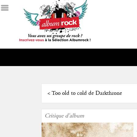
<
Too old to cold de Darkthrone
Critique d'album