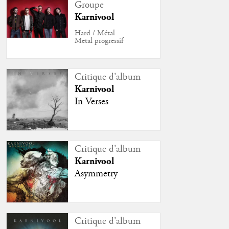
Groupe
Karnivool
Hard / Métal
Metal progressif
Critique d'album
Karnivool
In Verses
Critique d'album
Karnivool
Asymmetry
Critique d'album