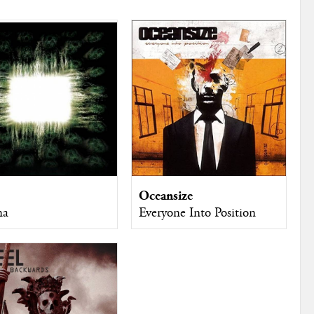
Oceansize
Everyone Into Position
ma