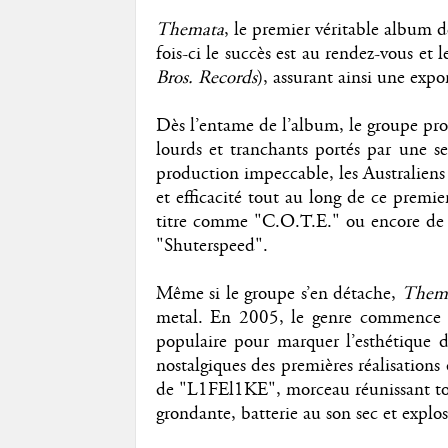
Themata
, le premier véritable album 
fois-ci le succès est au rendez-vous et 
Bros. Records
), assurant ainsi une exp
Dès l’entame de l’album, le groupe prop
lourds et tranchants portés par une 
production impeccable, les Australiens 
et efficacité tout au long de ce premie
titre comme "C.O.T.E." ou encore de l
"Shuterspeed".
Même si le groupe s’en détache,
Them
metal. En 2005, le genre commence à
populaire pour marquer l’esthétique 
nostalgiques des premières réalisations
de "L1FEl1KE", morceau réunissant toute
grondante, batterie au son sec et explos