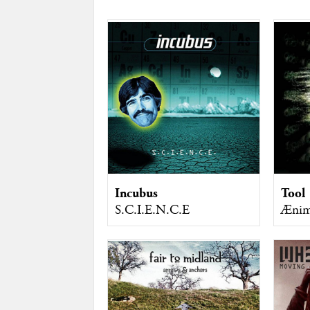
Incubus
Tool
S.C.I.E.N.C.E
Æni