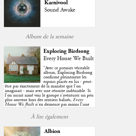
Karnivool
Sound Awake
Album de la semaine
Exploring Birdsong
Every House We Built
"
Avec ce premier véritable
album, Exploring Birdsong
confirme pleinement les
espoirs placés en lui - peut-
être pas exactement de la manière que l'on
imaginait - mais avec une réussite indéniable. Si
l'on aurait aimé voir le groupe s'aventurer un peu
plus souvent hors des sentiers balisés,
Every
House We Built
n'en demeure pas moins l'une
des très belles surprises de cette année, porté par
plusieurs morceaux qui trouveront sans difficulté
À lire également
une place de choix dans vos playlists estivales.
"
Albion