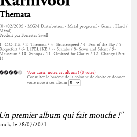
Karnivool
Themata
(07/02/2005 - MGM Distribution - Metal progressif - Genre : Hard /
Métal)
Produit par Forrester Savell
1- C.O.T.E. / 2- Themata / 3- Shutterspeed / 4- Fear of the Sky / 5-
Roquefort / 6- L1FEL1KE / 7- Scarabs / 8- Sewn and Silent / 9-
Mauseum / 10- Synops / 11- Omitted for Clarity / 12- Change (Part
1)
Vous aussi, notez cet album ! (8 votes)
Consultez le barème de la colonne de droite et donnez
votre note à cet album
Un premier album qui fait mouche !"
anck
, le
28/07/2021