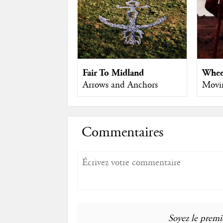
Fair To Midland
Whee
Arrows and Anchors
Movi
Commentaires
Soyez le premie