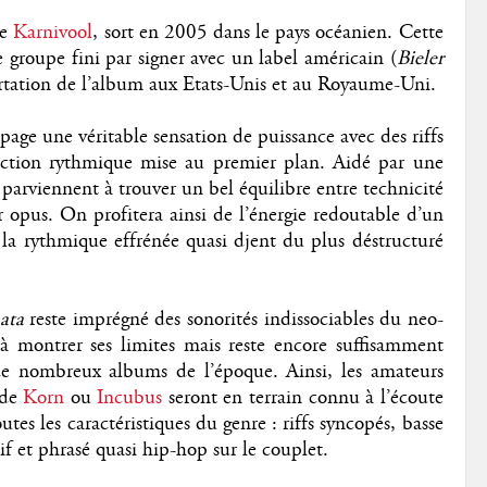
de
Karnivool
, sort en 2005 dans le pays océanien. Cette
le groupe fini par signer avec un label américain (
Bieler
ortation de l’album aux Etats-Unis et au Royaume-Uni.
age une véritable sensation de puissance avec des riffs
section rythmique mise au premier plan. Aidé par une
parviennent à trouver un bel équilibre entre technicité
r opus. On profitera ainsi de l’énergie redoutable d’un
a rythmique effrénée quasi djent du plus déstructuré
ata
reste imprégné des sonorités indissociables du neo-
 montrer ses limites mais reste encore suffisamment
de nombreux albums de l’époque. Ainsi, les amateurs
 de
Korn
ou
Incubus
seront en terrain connu à l’écoute
s les caractéristiques du genre : riffs syncopés, basse
if et phrasé quasi hip-hop sur le couplet.