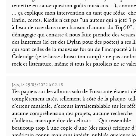
remettre en cause question goûts musicaux ...), comme
... ça explique mon intervention en tant que rédac' che
Enfin, certes, Kiedis n'est pas "un auteur qui a jeté 3 
à l'eau de rose dans une chanson d'amour du Top50", 
démagogie qui consiste à nous faire prendre des vessies
des lanternes (id est des Dylan pour des poètes) a ses l
qui sont celles de la mauvaise foi ou de l'incapacité à l
Coleridge (je te laisse choisir ton camp) : ne pas confo
rock et littérature, même si tous les paroliers ne se vale
Jojo, le 29/05/2022 à 02:48
Tes papiers sur les albums solo de Frusciante étaient dé
complétement ratés, tellement à côté de la plaque, tel
d'erreur musicale, d'erreurs invraisemblable sur les réfé
aucune compréhension des projets, aucune recherche
d'ailleurs, mais que dire de celui-ci ... Qui ressemble
beaucoup trop à une copie d'une (des rares) critique d
américain connu mais sans intérêt, publiée quelques jo