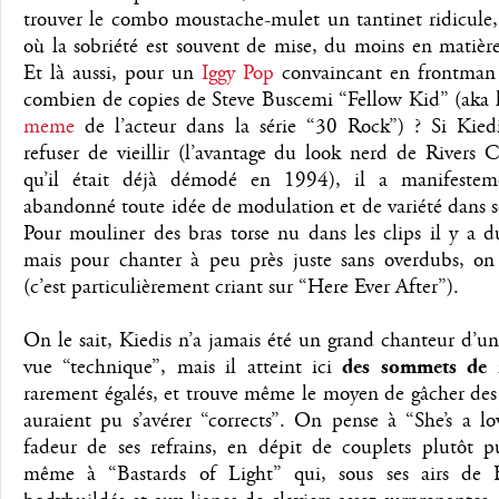
trouver le combo moustache-mulet un tantinet ridicule,
où la sobriété est souvent de mise, du moins en matièr
Et là aussi, pour un
Iggy Pop
convaincant en frontman 
combien de copies de Steve Buscemi “Fellow Kid” (aka 
meme
de l’acteur dans la série “30 Rock”) ? Si Kied
refuser de vieillir (l’avantage du look nerd de Rivers
qu’il était déjà démodé en 1994), il a manifestem
abandonné toute idée de modulation et de variété dans 
Pour mouliner des bras torse nu dans les clips il y a 
mais pour chanter à peu près juste sans overdubs, on 
(c’est particulièrement criant sur “Here Ever After”).
On le sait, Kiedis n’a jamais été un grand chanteur d’u
vue “technique”, mais il atteint ici
des sommets de 
rarement égalés, et trouve même le moyen de gâcher des 
auraient pu s’avérer “corrects”. On pense à “She’s a lo
fadeur de ses refrains, en dépit de couplets plutôt 
même à “Bastards of Light” qui, sous ses airs de