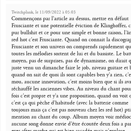
Twitchplank, le 11/09/2022 à 05:03
Commençons par l'article au dessus, mettre en défaut
Frusciante et une potentielle éviction de Klinghoffer, c
pur bullshit et ce pour une simple et bonne raison, l'
red hot c'est Frusciante. Quand on connait la discogra
Frusciante et son univers on comprends rapidement q
toutes les mélodies sortent de lui et du bassiste. Le bat
moyen, pas de surprises, pas de dynamisme, on dirait qu
juste venu un dimanche faire le job, niveau guitare et 
quand on sait de quoi ils sont capables ben y'a rien, c'e
mou, aucune innovation, c'est moins bien que si ils av
réchauffé les anciennes vibes. Au niveau du chant pou
fois c'est propre et y'a une proposition, quand on voit 
c'est ça qui pèche d'habitude (avec la batterie comme
toujours mais ça c'est pas nouveau chez les red hot) pti
mention au chant du coup. Album moyen voir médioc
aucune song donne envie d'être écoutée deux fois a par
ever after maybe qui est bien sacadée mais n'explose