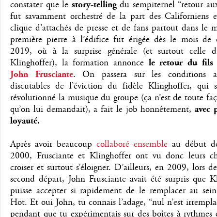
constater que le
story-telling
du sempiternel “retour aux
fut savamment orchestré de la part des Californiens e
clique d’attachés de presse et de fans partout dans le
première pierre à l’édifice fut érigée dès le mois de
2019, où à la surprise générale (et surtout celle 
Klinghoffer), la formation annonce
le retour du fils
John Frusciante
. On passera sur les conditions 
discutables de l’éviction du fidèle Klinghoffer, qui s
révolutionné la musique du groupe (ça n’est de toute fa
qu’on lui demandait), a fait le job honnêtement,
avec 
loyauté.
Après avoir beaucoup
collaboré ensemble
au début de
2000, Frusciante et Klinghoffer ont vu donc leurs c
croiser et surtout s’éloigner. D’ailleurs, en 2009, lors d
second départ, John Frusciante avait été surpris que K
puisse accepter si rapidement de le remplacer au sei
Hot. Et oui John, tu connais l’adage, “nul n’est irrempla
pendant que tu expérimentais sur des boîtes à rythmes 