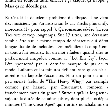
Smith est toujours aussi efficace : ça claque, ça slappe, 
Mais ça ne décolle pas.
Et c’est là le deuxième problème du disque. Il ne vien
des musiciens (on s’attardera sur le cas Kiedis plus tard)
morceaux (17 pour rappel !).
Ça ronronne sévère
(ça ron
Très vite et trop longtemps. Sur 17 titres, une écrasant
semble être sur le même tempo de sénateurs qui déro
longue litanie de mélodies. Des mélodies ni complèteme
ni tout à fait réussies. En un mot :
fades
; quand elles n
parfaitement insipides, comme ce “Let Em Cry”, faço
l’été sponsorisé par la dernière marque de jus de fr
mode. L’album et les minutes défilent, sans qu’on n’ait
aspérité sur laquelle s’accrocher. Pour un pont ou un 
peu énervé (celui de
“The Heavy Wing”
par exemple
comme par hasard, par Frusciante), combien d
franchement mous du genou ? Surtout qu’à la longueur 
s’ajoute la durée de certaines pistes, dont plusieurs dépas
minutes (”The Great Apes” qui trottine nonchalamment