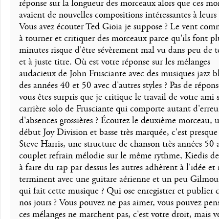
réponse sur la longueur des morceaux alors que ces mo
avaient de nouvelles compositions intéressantes à leurs 
Vous avez écouter Ted Gioia je suppose ? Le vent co
à tourner et critiquer des morceaux parce qu'ils font pl
minutes risque d'être sévèrement mal vu dans peu de 
et à juste titre. Où est votre réponse sur les mélanges
audacieux de John Frusciante avec des musiques jazz b
des années 40 et 50 avec d'autres styles ? Pas de réponse
vous êtes surpris que je critique le travail de votre ami 
carrière solo de Frusciante qui comporte autant d'erreu
d'absences grossières ? Écoutez le deuxième morceau, 
début Joy Division et basse très marquée, c'est presque
Steve Harris, une structure de chanson très années 50 
couplet refrain mélodie sur le même rythme, Kiedis 
à faire du rap par dessus les autres adhèrent à l'idée et i
terminent avec une guitare aérienne et un peu Gilmou
qui fait cette musique ? Qui ose enregistrer et publier 
nos jours ? Vous pouvez ne pas aimer, vous pouvez pen
ces mélanges ne marchent pas, c'est votre droit, mais v