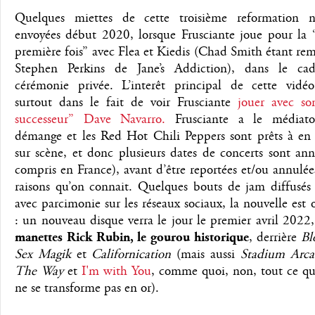
Quelques miettes de cette troisième reformation 
envoyées début 2020, lorsque Frusciante joue pour la “
première fois” avec Flea et Kiedis (Chad Smith étant re
Stephen Perkins de Jane’s Addiction), dans le ca
cérémonie privée. L’interêt principal de cette vidéo
surtout dans le fait de voir Frusciante
jouer avec so
successeur” Dave Navarro.
Frusciante a le médiato
démange et les Red Hot Chili Peppers sont prêts à en
sur scène, et donc plusieurs dates de concerts sont an
compris en France), avant d’être reportées et/ou annulée
raisons qu’on connait. Quelques bouts de jam diffusés 
avec parcimonie sur les réseaux sociaux, la nouvelle est of
: un nouveau disque verra le jour le premier avril 2022,
manettes Rick Rubin, le gourou historique
, derrière
Bl
Sex Magik
et
Californication
(mais aussi
Stadium Arc
The Way
et
I'm with You
, comme quoi, non, tout ce qu
ne se transforme pas en or).