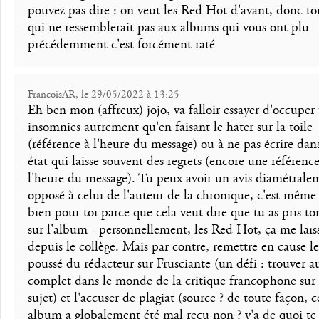
pouvez pas dire : on veut les Red Hot d'avant, donc to
qui ne ressemblerait pas aux albums qui vous ont plu
précédemment c'est forcément raté
FrancoisAR, le 29/05/2022 à 13:25
Eh ben mon (affreux) jojo, va falloir essayer d'occuper 
insomnies autrement qu'en faisant le hater sur la toile
(référence à l'heure du message) ou à ne pas écrire dan
état qui laisse souvent des regrets (encore une référence
l'heure du message). Tu peux avoir un avis diamétrale
opposé à celui de l'auteur de la chronique, c'est même
bien pour toi parce que cela veut dire que tu as pris to
sur l'album - personnellement, les Red Hot, ça me laiss
depuis le collège. Mais par contre, remettre en cause le
poussé du rédacteur sur Frusciante (un défi : trouver au
complet dans le monde de la critique francophone sur 
sujet) et l'accuser de plagiat (source ? de toute façon, c
album a globalement été mal reçu non ? y'a de quoi te