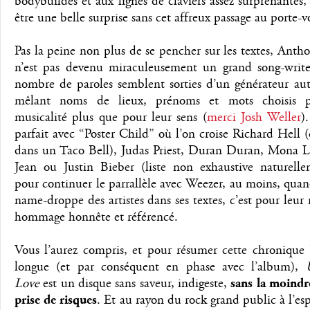
bodybuildés et aux lignes de claviers assez surprenantes,
être une belle surprise sans cet affreux passage au porte-v
Pas la peine non plus de se pencher sur les textes, Anth
n’est pas devenu miraculeusement un grand song-write
nombre de paroles semblent sorties d’un générateur au
mêlant noms de lieux, prénoms et mots choisis p
musicalité plus que pour leur sens (
merci Josh Weller
)
parfait avec “Poster Child” où l’on croise Richard Hell 
dans un Taco Bell), Judas Priest, Duran Duran, Mona Li
Jean ou Justin Bieber (liste non exhaustive naturelle
pour continuer le parrallèle avec Weezer, au moins, qu
name-droppe des artistes dans ses textes, c’est pour leur
hommage honnête et référencé.
Vous l’aurez compris, et pour résumer cette chronique 
longue (et par conséquent en phase avec l’album),
Love
est un disque sans saveur, indigeste,
sans la moindr
prise de risques
. Et au rayon du rock grand public à l’esp