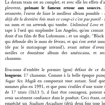
La dream team est au complet, et avec elle les effets d
pleuvent,
prônant le fameux retour aux sources
, 
retrouvée, l’envie de faire le meilleur album possible -
déjà dit la dernière fois mais ce coup-ci c’est pas pareil
- 
un nom et un artwork qui tombe.
Unlimited Love
et 
tape à l’oeil qui surplombe Los Angeles, qu’on croirait 
droit d’un film de Baz Luhrmann ; et un single, “Blac
qui déboule dès le mois de février, et qui s’est avéré ins
(de par le matraquage intensif), avant même d’avoir
oreilles ce douzième album des américains, et ses
chansons.
Evacuons d’emblée le premier (gros) défaut de ce d
longueur.
17 chansons. Comme à la belle époque pui
Sugar Sex Magik
en comportait tout autant. Sauf qu
sommes plus en 1991, et que pour s’enfiler d’une trait
de 17 titres (1h13 !), il faut être courageux, patient 
avoir sacrément confiance dans le produit. Ceci étant, ce
empêché un
Stadium Arcadium
(déjà deux fois trop lo