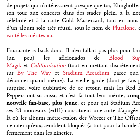
de projets qui n’intéressaient presque que toi, Klinghoffer
son tour aux concerts dans des stades plein, à la noto
célébrité et à la carte Gold Mastercard, tout en nous 
d’un album solo très réussi, sous le nom de
Pluralone
, 
vanté les mérites ici
.
Frusciante is back donc. Il n’en fallait pas plus pour faire
(un peu) les aficionados de
Blood Su
Magik
et
Californication
(tout en mettant discrètement
sur
By The Way
et
Stadium Arcadium
parce que..
déconner quand même). La vieille garde (dont je fais p
surprise, voire dubitative de ce retour, mais les Red 
Peppers ont su aussi, et c’est là tout leur mérite,
conq
nouvelle fan-base, plus jeune
, et pour qui Stadium Ar
ses 28 morceaux (erfff) constituent une sorte d’apogée
là où les albums mètre-étalon des Weezer et The Offspr
ne citer qu’eux, semblent bloqués (à tort pour la band
fermement dans les nineties.