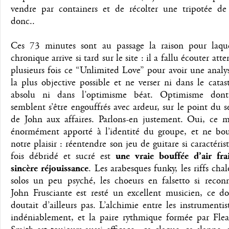
vendre par containers et de récolter une tripotée d
donc..
Ces 73 minutes sont au passage la raison pour laque
chronique arrive si tard sur le site : il a fallu écouter at
plusieurs fois ce “Unlimited Love” pour avoir une analy
la plus objective possible et ne verser ni dans le cata
absolu ni dans l’optimisme béat. Optimisme dont 
semblent s’être engouffrés avec ardeur, sur le point du s
de John aux affaires. Parlons-en justement. Oui, ce m
énormément apporté à l’identité du groupe, et ne bo
notre plaisir : réentendre son jeu de guitare si caractérist
fois débridé et sucré est
une vraie bouffée d’air fra
sincère réjouissance
. Les arabesques funky, les riffs chal
solos un peu psyché, les choeurs en falsetto si reconn
John Frusciante est resté un excellent musicien, ce d
doutait d’ailleurs pas. L’alchimie entre les instrumentist
indéniablement, et la paire rythmique formée par Fle