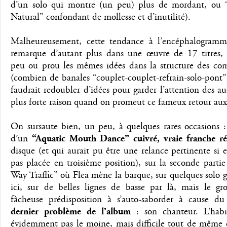
d’un solo qui montre (un peu) plus de mordant, ou “
Natural” confondant de mollesse et d’inutilité).
Malheureusement, cette tendance à l’encéphalogramm
remarque d’autant plus dans une œuvre de 17 titres, r
peu ou prou les mêmes idées dans la structure des com
(combien de banales “couplet-couplet-refrain-solo-pont”)
faudrait redoubler d’idées pour garder l’attention des au
plus forte raison quand on promeut ce fameux retour aux
On sursaute bien, un peu, à quelques rares occasions :
d’un
“Aquatic Mouth Dance” cuivré, vraie franche ré
disque (et qui aurait pu être une relance pertinente si el
pas placée en troisième position), sur la seconde part
Way Traffic” où Flea mène la barque, sur quelques solo g
ici, sur de belles lignes de basse par là, mais le gr
fâcheuse prédisposition à s’auto-saborder à cause du 
dernier problème de l’album
: son chanteur. L’habi
évidemment pas le moine, mais difficile tout de même 