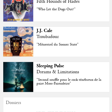
Filth Hounds of Hades
"Who Let the Dogs Out?"
J.J. Cale
Troubadour
"Ménestrel du Sooner State"
Sleeping Pulse
Dreams & Limitations
"Second souffle pour le rock ténébreux de la
paire Moss-Fazendeiro"
Dossiers