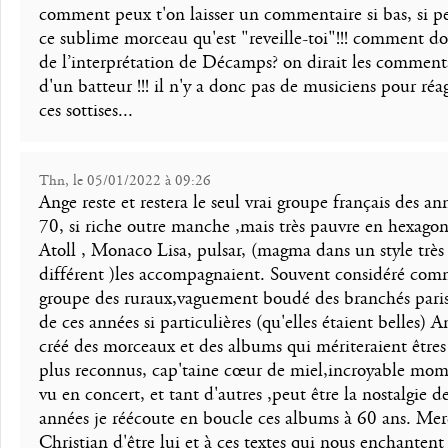
comment peux t'on laisser un commentaire si bas, si pe
ce sublime morceau qu'est "reveille-toi"!!! comment do
de l’interprétation de Décamps? on dirait les comment
d'un batteur !!! il n'y a donc pas de musiciens pour réag
ces sottises...
Thn, le 05/01/2022 à 09:26
Ange reste et restera le seul vrai groupe français des an
70, si riche outre manche ,mais très pauvre en hexagon
Atoll , Monaco Lisa, pulsar, (magma dans un style très
différent )les accompagnaient. Souvent considéré com
groupe des ruraux,vaguement boudé des branchés paris
de ces années si particulières (qu'elles étaient belles) A
créé des morceaux et des albums qui mériteraient êtres
plus reconnus, cap'taine cœur de miel,incroyable mom
vu en concert, et tant d'autres ,peut être la nostalgie d
années je réécoute en boucle ces albums à 60 ans. Mer
Christian d'être lui et à ces textes qui nous enchantent