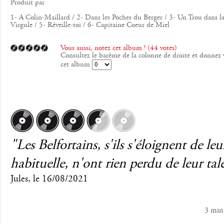
Produit par
1- A Colin-Maillard / 2- Dans les Poches du Berger / 3- Un Trou dans la
Virgule / 5- Réveille-toi / 6- Capitaine Coeur de Miel
Vous aussi, notez cet album ! (44 votes)
Consultez le barème de la colonne de droite et donnez 
cet album
"Les Belfortains, s'ils s'éloignent de leu
habituelle, n'ont rien perdu de leur tal
Jules
, le
16/08/2021
3 min