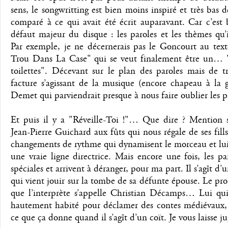
sens, le songwritting est bien moins inspiré et très bas 
comparé à ce qui avait été écrit auparavant. Car c’est 
défaut majeur du disque : les paroles et les thèmes qu’
Par exemple, je ne décernerais pas le Goncourt au tex
Trou Dans La Case" qui se veut finalement être un… 
toilettes". Décevant sur le plan des paroles mais de t
facture s’agissant de la musique (encore chapeau à la 
Demet qui parviendrait presque à nous faire oublier les p
Et puis il y a "Réveille-Toi !"… Que dire ? Mention s
Jean-Pierre Guichard aux fûts qui nous régale de ses fills
changements de rythme qui dynamisent le morceau et lu
une vraie ligne directrice. Mais encore une fois, les pa
spéciales et arrivent à déranger, pour ma part. Il s’agît 
qui vient jouir sur la tombe de sa défunte épouse. Le pr
que l’interprète s’appelle Christian Décamps… Lui qui 
hautement habité pour déclamer des contes médiévaux,
ce que ça donne quand il s’agît d’un coït. Je vous laisse j