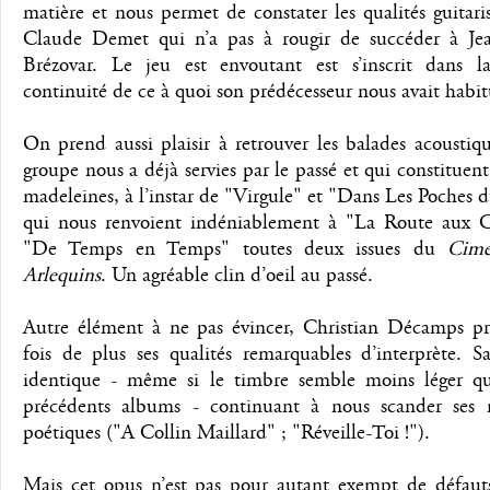
matière et nous permet de constater les qualités guitari
Claude Demet qui n’a pas à rougir de succéder à Je
Brézovar. Le jeu est envoutant est s’inscrit dans la
continuité de ce à quoi son prédécesseur nous avait habi
On prend aussi plaisir à retrouver les balades acoustiq
groupe nous a déjà servies par le passé et qui constituent
madeleines, à l’instar de "Virgule" et "Dans Les Poches 
qui nous renvoient indéniablement à "La Route aux C
"De Temps en Temps" toutes deux issues du
Cime
Arlequins
. Un agréable clin d’oeil au passé.
Autre élément à ne pas évincer, Christian Décamps p
fois de plus ses qualités remarquables d’interprète. S
identique - même si le timbre semble moins léger qu
précédents albums - continuant à nous scander ses n
poétiques ("A Collin Maillard" ; "Réveille-Toi !").
Mais cet opus n’est pas pour autant exempt de défau