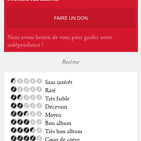
FAIRE UN DON
Nous avons besoin de vous pour garder notre
indépendance !
Barème
Sans intérêt
Raté
Très faible
Décevant
Moyen
Bon album
Très bon album
Coup de coeur