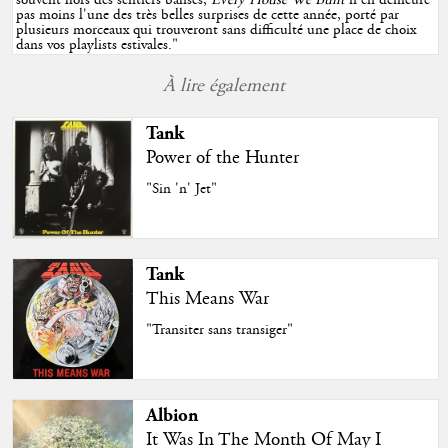
souvent hors des sentiers balisés,
Every House We Built
n'en demeure
pas moins l'une des très belles surprises de cette année, porté par
plusieurs morceaux qui trouveront sans difficulté une place de choix
dans vos playlists estivales.
"
À lire également
Tank
Power of the Hunter
"Sin 'n' Jet"
Tank
This Means War
"Transiter sans transiger"
Albion
It Was In The Month Of May I