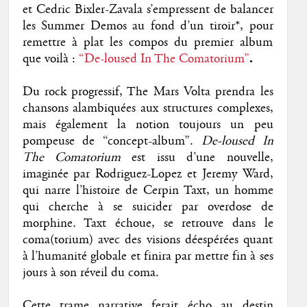
et Cedric Bixler-Zavala s’empressent de balancer
les Summer Demos au fond d’un tiroir*, pour
remettre à plat les compos du premier album
que voilà :
“De-loused In The Comatorium”
.
Du rock progressif, The Mars Volta prendra les
chansons alambiquées aux structures complexes,
mais également la notion toujours un peu
pompeuse de “concept-album”.
De-loused In
The Comatorium
est issu d’une nouvelle,
imaginée par Rodriguez-Lopez et Jeremy Ward,
qui narre l’histoire de Cerpin Taxt, un homme
qui cherche à se suicider par overdose de
morphine. Taxt échoue, se retrouve dans le
coma(torium) avec des visions déespérées quant
à l’humanité globale et finira par mettre fin à ses
jours à son réveil du coma.
Cette trame narrative ferait écho au destin