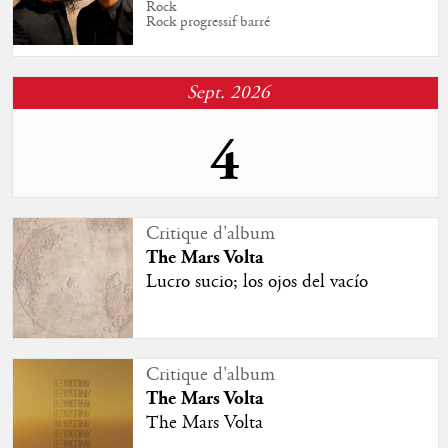
Rock
Rock progressif barré
Sept. 2026
4
Sortie d'album
Critique d'album
The Mars Volta
The Mars Volta
Lucro Sucio; Unfinished Business
Lucro sucio; los ojos del vacío
Live
Critique d'album
The Mars Volta
The Mars Volta