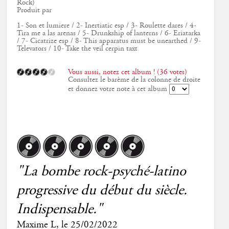
Rock)
Produit par
1- Son et lumiere / 2- Inertiatic esp / 3- Roulette dares / 4-
Tira me a las arenas / 5- Drunkship of lanterns / 6- Eriatarka
/ 7- Cicatrize esp / 8- This apparatus must be unearthed / 9-
Televators / 10- Take the veil cerpin taxt
Vous aussi, notez cet album ! (36 votes)
Consultez le barème de la colonne de droite
et donnez votre note à cet album
"La bombe rock-psyché-latino
progressive du début du siècle.
Indispensable."
Maxime L
, le
25/02/2022