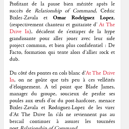
Profitant de la pause bien méritée après le
succès de
Relationship of Command
, Cedric
Bixler-Zavala et
Omar Rodriguez Lopez
,
(respectivement chanteur et guitariste d’
At The
Drive In
), décident de s’extirper de la hype
grandissante pour aller jouer avec leur side
project commun, et bien plus confidentiel : De
Facto, formation qui tente alors d’allier rock et
dub.
Du côté des pontes en cols blanc d’
At The Drive
In
, on ne goûte que très peu à ces velléités
d’éloignement. A tel point que Blade James,
manager du groupe, soucieux de perdre ses
poules aux œufs d’or du post-hardcore, menace
Bixler-Zavala et Rodriguez-Lopez de les virer
d’At The Drive In s’ils ne reviennent pas au
bercail continuer à assurer les tournées
post
Relationship of Command
.