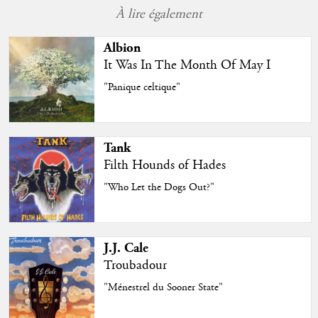
À lire également
Albion
It Was In The Month Of May I
"Panique celtique"
Tank
Filth Hounds of Hades
"Who Let the Dogs Out?"
J.J. Cale
Troubadour
"Ménestrel du Sooner State"