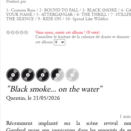
Produit par
1- Crimson Rain / 2- BOUND TO FALL / 3- BLACK SMOKE / 4- 
YOUR NAME / 5- ATTERGANGAR / 6- THE THRILL / 7- STILLFE
THE SILENCE / 9- RIDE ON / 10- Spread Like Wildfire
Vous aussi, notez cet album ! (0 vote)
Consultez le barème de la colonne de droite et donnez 
cet album
"Black smoke... on the water"
Quentin
, le
21/05/2026
1 min
Récemment implanté sur la scène revival norv
Gjenferd puise son inspiration dans les sonorités de g