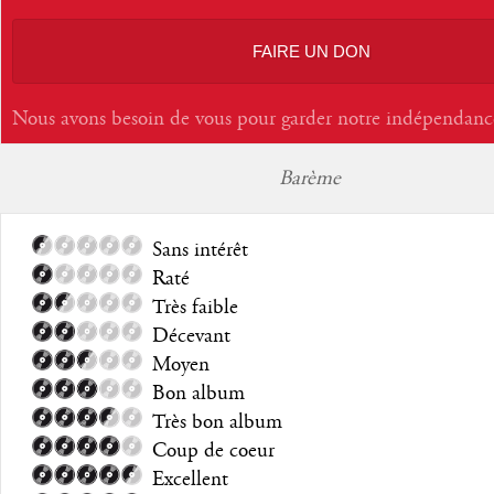
FAIRE UN DON
Nous avons besoin de vous pour garder notre indépendanc
Barème
Sans intérêt
Raté
Très faible
Décevant
Moyen
Bon album
Très bon album
Coup de coeur
Excellent