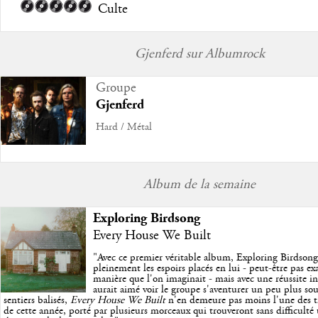
Culte
Gjenferd sur Albumrock
Groupe
Gjenferd
Hard / Métal
Album de la semaine
Exploring Birdsong
Every House We Built
"
Avec ce premier véritable album, Exploring Birdson
pleinement les espoirs placés en lui - peut-être pas e
manière que l'on imaginait - mais avec une réussite in
aurait aimé voir le groupe s'aventurer un peu plus so
sentiers balisés,
Every House We Built
n'en demeure pas moins l'une des trè
de cette année, porté par plusieurs morceaux qui trouveront sans difficulté