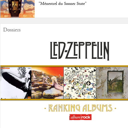
"Ménestrel du Sooner State"
Dossiers