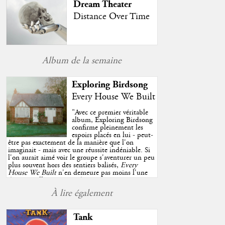
Dream Theater
Distance Over Time
Album de la semaine
Exploring Birdsong
Every House We Built
"
Avec ce premier véritable
album, Exploring Birdsong
confirme pleinement les
espoirs placés en lui - peut-
être pas exactement de la manière que l'on
imaginait - mais avec une réussite indéniable. Si
l'on aurait aimé voir le groupe s'aventurer un peu
plus souvent hors des sentiers balisés,
Every
House We Built
n'en demeure pas moins l'une
des très belles surprises de cette année, porté par
plusieurs morceaux qui trouveront sans difficulté
À lire également
une place de choix dans vos playlists estivales.
"
Tank