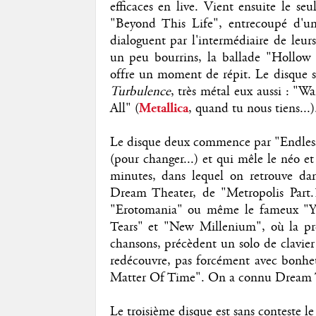
efficaces en live. Vient ensuite le s
"Beyond This Life", entrecoupé d'u
dialoguent par l'intermédiaire de leurs
un peu bourrins, la ballade "Hollow 
offre un moment de répit. Le disque
Turbulence
, très métal eux aussi : 
All" (
Metallica
, quand tu nous tiens...)
Le disque deux commence par "Endless 
(pour changer...) et qui mêle le néo e
minutes, dans lequel on retrouve da
Dream Theater, de "Metropolis Part.
"Erotomania" ou même le fameux "Yt
Tears" et "New Millenium", où la p
chansons, précèdent un solo de clavie
redécouvre, pas forcément avec bonheu
Matter Of Time". On a connu Dream The
Le troisième disque est sans conteste le