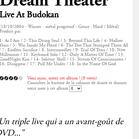
Dream Theater
Live At Budokan
(18/10/2004 - Warner - métal progressif - Genre : Hard / Métal)
Produit par
1- As I Am / 2- This Dying Soul / 3- Beyond This Life / 4- Hollow
Years / 5- War Inside My Head / 6- The Test That Stumped Them All
/ 7- Endless Sacrifice / 8- Instrumedley / 9- Trial Of Tears / 10- New
Millenium / 11- Keyboard Solo / 12- Only A Matter Of Time / 13-
GoodNight Kiss / 14- Solitary Shell / 15- Stream Of Consciousness /
16- Disappear / 17- Pull Me Under / 18- In the Name Of God
Vous aussi, notez cet album ! (9 votes)
Consultez le barème de la colonne de droite et donnez
votre note à cet album
Un triple live qui a un avant-goût de
VD..."