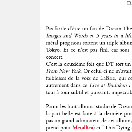
D
Pas facile d'être un fan de Dream The
Images and Words
et
5 years in a lif
métal prog nous sortent un triple albu
Tokyo. Et ce n'est pas fini, car so
concert.
C'est la deuxième fois que DT sort un 
From New York
. Or celui-ci ne m'avai
faiblesses de la voix de LaBrie, qui c
autrement dans ce
Live at Budokan
: 
tour à tour subtil et puissant, impecca
Parmi les huit albums studio de Dream 
la part belle est faite à la dernière p
pas un grand admirateur de cet album,
prend pour
Metallica
) et "This Dying 