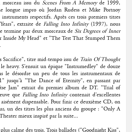
eul morceau issu du
Scenes From A Memory
de 1999,
ne longue impro où Jordan Rudess et Mike Portnoy
 instruments respectifs. Après ces trois premiers titres
Years", extraite de
Falling Into Infinity
(1997), nous
 se termine par deux morceaux de
Six Degrees of Inner
"War Inside My Head" et "The Test That Stumped Them
.
Sacrifice", titre mid-tempo issu de
Train Of Thought
t le heavy. S'ensuit un épique "Instrumedley" de douze
ns le désordre un peu de tous les instrumentaux de
1" jusqu'à "The Dance of Eternity", en passant par
se Jam" extrait du premier album de DT. "Trial of
reuve que
Falling Into Infinity
contenait d'excellentes
r aisément dispensable. Pour finir ce deuxième CD, on
r, un des titres les plus anciens du groupe : "Only A
ater mieux inspiré par la suite...
 plus calme des trois. Trois ballades ("Goodnight Kiss",