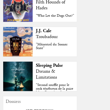
Filth Hounds of
Hades
"Who Let the Dogs Out?"
J.J. Cale
Troubadour
"Ménestrel du Sooner
State"
Sleeping Pulse
Dreams &
Limitations
"Second souffle pour le
rock ténébreux de la paire
Moss-Fazendeiro"
Dossiers