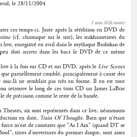
avid
, le
28/11/2004
2 min
(
626
mots)
ater ces temps-ci. Juste après la réédition en DVD de
etime
(cf. chronique sur le site), les stakhanovistes du
m live, enregistré en avril dans le mythique Budokan de
us peu doit arriver dans les bacs le DVD de ce même
live à la fois sur CD et sur DVD, après le
Live Scenes
t que partiellement comblé, principalement à cause des
e soir-là ne semblait pas très en forme. Il en est tout
on retrouve le long de ces trois CD un James LaBrie
ble de précision comme le reste de la bande.
Theater, six sont représentés dans ce live, néanmoins
roduction en date,
Train Of Thought
. Bien que n'étant
 force m'est de constater que "As I Am" (quand DT se
Soul", titres d'ouvertures du premier disque, sont assez