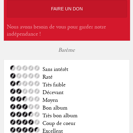
FAIRE UN DON
Nous avons besoin de vous pour garder notre
indépendance !
Barème
Sans intérêt
Raté
Très faible
Décevant
Moyen
Bon album
Très bon album
Coup de coeur
Excellent