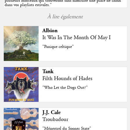
plusieurs morceaux qui trouveront sans difficulté une place de choix
dans vos playlists estivales.
"
À lire également
Albion
It Was In The Month Of May I
"Panique celtique"
Tank
Filth Hounds of Hades
"Who Let the Dogs Out?"
J.J. Cale
Troubadour
"Ménestrel du Sooner State"