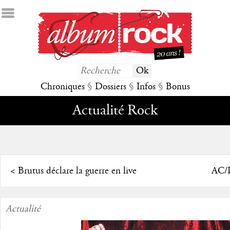
Chroniques
§
Dossiers
§
Infos
§
Bonus
Actualité Rock
<
Brutus déclare la guerre en live
AC/D
Actualité