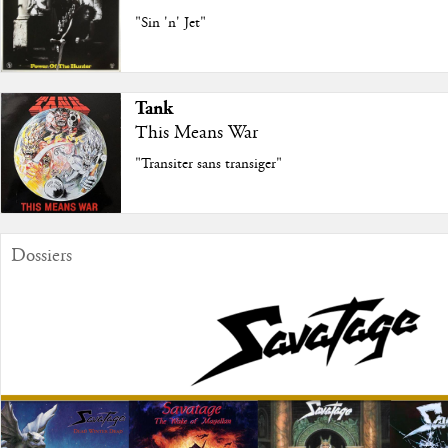
"Sin 'n' Jet"
Tank
This Means War
"Transiter sans transiger"
Dossiers