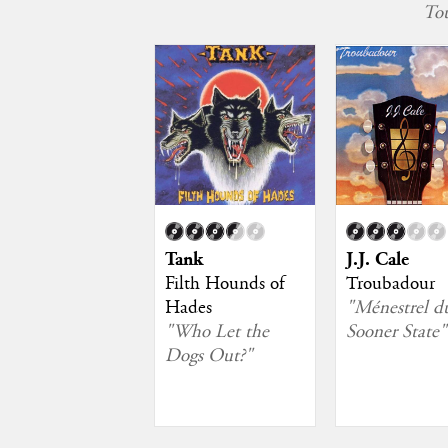
Tou
Tank
J.J. Cale
Filth Hounds of
Troubadour
Hades
"Ménestrel d
"Who Let the
Sooner State"
Dogs Out?"