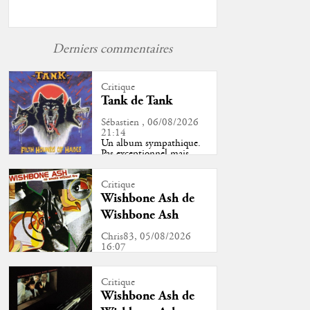
Derniers commentaires
Critique
Tank de Tank
Sébastien , 06/08/2026
21:14
Un album sympathique.
Pas exceptionnel mais
sym...
Critique
Wishbone Ash de
Wishbone Ash
Chris83, 05/08/2026
16:07
Tout à fait d'accord avec
cette chronique, ce ...
Critique
Wishbone Ash de