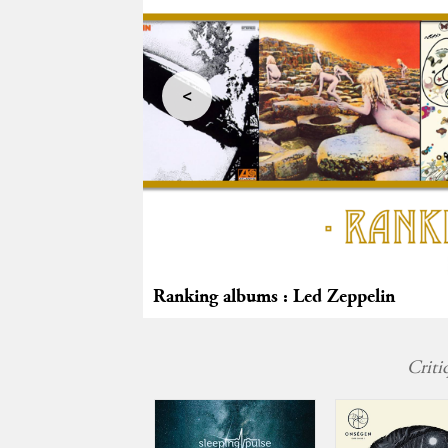
<
Ranking albums : Led Zeppelin
Criti