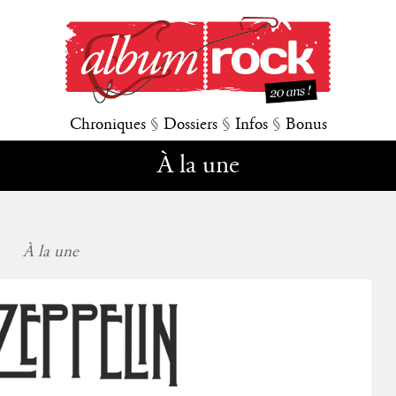
Chroniques
§
Dossiers
§
Infos
§
Bonus
À la une
À la une