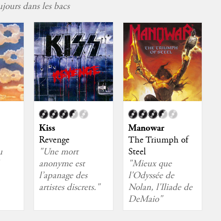
jours dans les bacs
Kiss
Manowar
Revenge
The Triumph of
"Une mort
Steel
u
anonyme est
"Mieux que
l’apanage des
l'Odyssée de
artistes discrets."
Nolan, l'Iliade de
DeMaio"