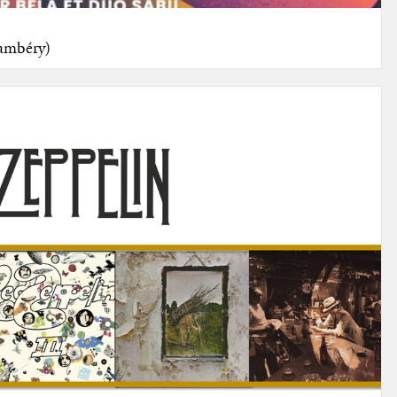
hambéry)