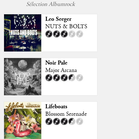
Sélection Albumrock
Leo Seeger
NUTS & BOLTS
Noir Pale
Major Arcana
Lifeboats
Blossom Serenade