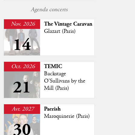
Agenda concerts
Nov. 2026
The Vintage Caravan
Glazart (Paris)
14
Oct. 2026
TEMIC
Backstage
21
O'Sullivans by the
Mill (Paris)
Avr. 2027
Paerish
Maroquinerie (Paris)
30