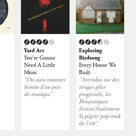
Yard Act
Exploring
You're Gonna
Birdsong
Need A Little
Every House We
Music
Built
"On aura toujours
"Attendus sur des
besoin d’un peu
rivages plus
de musique"
progressifs, les
Britanniques
livrent finalement
la pépite pop-rock
de l’été"