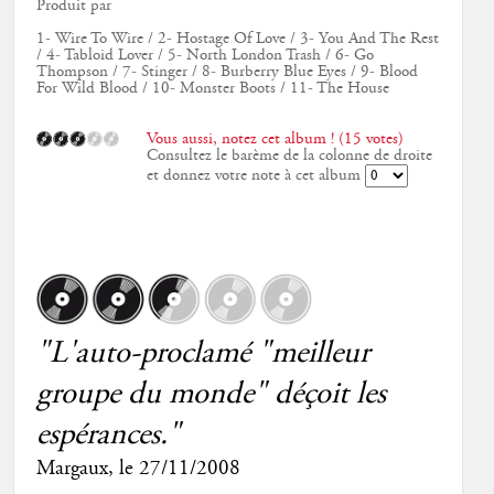
Produit par
1- Wire To Wire / 2- Hostage Of Love / 3- You And The Rest
/ 4- Tabloid Lover / 5- North London Trash / 6- Go
Thompson / 7- Stinger / 8- Burberry Blue Eyes / 9- Blood
For Wild Blood / 10- Monster Boots / 11- The House
Vous aussi, notez cet album ! (15 votes)
Consultez le barème de la colonne de droite
et donnez votre note à cet album
"L'auto-proclamé "meilleur
groupe du monde" déçoit les
espérances."
Margaux
, le
27/11/2008