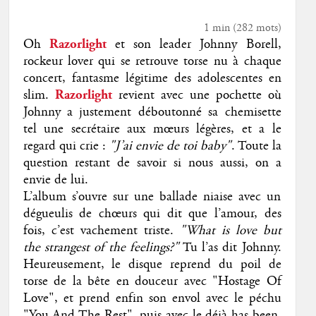
1 min
(
282
mots)
Oh
Razorlight
et son leader Johnny Borell,
rockeur lover qui se retrouve torse nu à chaque
concert, fantasme légitime des adolescentes en
slim.
Razorlight
revient avec une pochette où
Johnny a justement déboutonné sa chemisette
tel une secrétaire aux mœurs légères, et a le
regard qui crie :
"J’ai envie de toi baby"
. Toute la
question restant de savoir si nous aussi, on a
envie de lui.
L’album s’ouvre sur une ballade niaise avec un
dégueulis de chœurs qui dit que l’amour, des
fois, c’est vachement triste.
"What is love but
the strangest of the feelings?"
Tu
l’as dit Johnny.
Heureusement, le disque reprend du poil de
torse de la bête en douceur avec "Hostage Of
Love", et prend enfin son envol avec le péchu
"You And The Rest", puis avec le déjà has been,