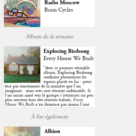
Radio Moscow
Brain Cycles
Album de la semaine
Exploring Birdsong
Every House We Built
"
Avec ce premier véritable
album, Exploring Birdsong
confirme pleinement les
espoirs placés en lui - peut-
être pas exactement de la manière que l'on
imaginait - mais avec une réussite indéniable. Si
l'on aurait aimé voir le groupe s'aventurer un peu
plus souvent hors des sentiers balisés,
Every
House We Built
n'en demeure pas moins l'une
des très belles surprises de cette année, porté par
plusieurs morceaux qui trouveront sans difficulté
À lire également
une place de choix dans vos playlists estivales.
"
Albion