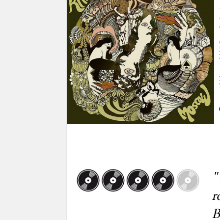
"
r
B