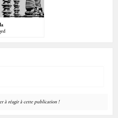
la
ged
r à réagir à cette publication !