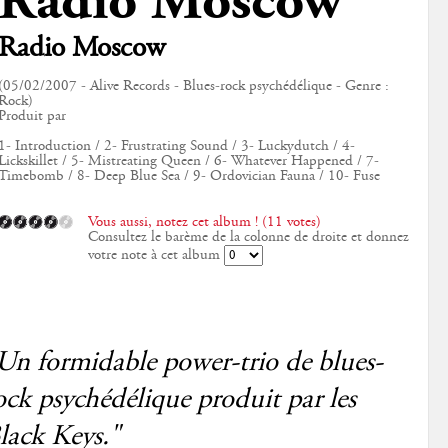
Radio Moscow
Radio Moscow
(05/02/2007 - Alive Records - Blues-rock psychédélique - Genre :
Rock)
Produit par
1- Introduction / 2- Frustrating Sound / 3- Luckydutch / 4-
Lickskillet / 5- Mistreating Queen / 6- Whatever Happened / 7-
Timebomb / 8- Deep Blue Sea / 9- Ordovician Fauna / 10- Fuse
Vous aussi, notez cet album ! (11 votes)
Consultez le barème de la colonne de droite et donnez
votre note à cet album
Un formidable power-trio de blues-
ock psychédélique produit par les
lack Keys."