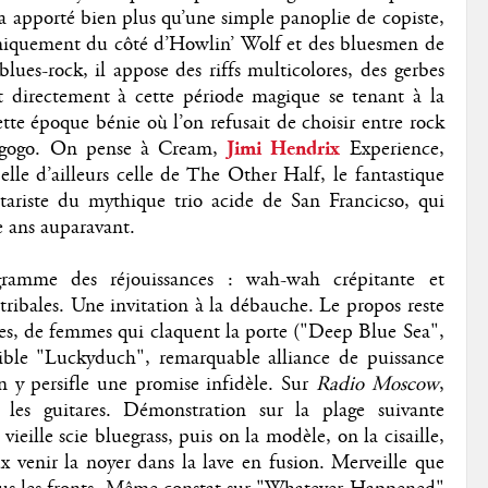
 a apporté bien plus qu’une simple panoplie de copiste,
s uniquement du côté d’Howlin’ Wolf et des bluesmen de
blues-rock, il appose des riffs multicolores, des gerbes
nt directement à cette période magique se tenant à la
cette époque bénie où l’on refusait de choisir entre rock
à gogo. On pense à Cream,
Jimi Hendrix
Experience,
le d’ailleurs celle de The Other Half, le fantastique
ariste du mythique trio acide de San Francicso, qui
e ans auparavant.
gramme des réjouissances : wah-wah crépitante et
 tribales. Une invitation à la débauche. Le propos reste
hies, de femmes qui claquent la porte ("Deep Blue Sea",
rible "Luckyduch", remarquable alliance de puissance
n y persifle une promise infidèle. Sur
Radio Moscow
,
les guitares. Démonstration sur la plage suivante
eille scie bluegrass, puis on la modèle, on la cisaille,
x venir la noyer dans la lave en fusion. Merveille que