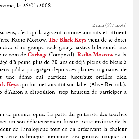
axime
, le
26/01/2008
2 min
(
597
mots)
iciens, c’est qu’ils agissent comme aimants et attirent
. Avec Radio Moscow,
The Black Keys
vient de se doter
endres d’un groupe rock garage sixties biberonné aux
doux nom de
Garbage
Composal),
Radio Moscow
est la
gé d’à peine plus de 20 ans et déjà pleins de bleus à
ns qu’il a pu agréger depuis ses plaines originaires de
t une démo qui parvient jusqu’aux oreilles bien
ck Keys
qui lui met aussitôt son label (Alive Records),
o d’Akron à disposition, trop heureux de participer à
an ce premier opus. La patte du guitariste des touches
sser un son délicieusement frustre, cette maîtrise de la
deur de l’analogique tout en en préservant la chaleur
er cette rythmique rampante, ces guitares rauques et