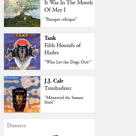
It Was In The Month
Of May I
"Panique celtique"
Tank
Filth Hounds of
Hades
"Who Let the Dogs Out?"
J.J. Cale
Troubadour
"Ménestrel du Sooner
State"
Dossiers