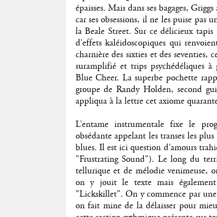
épaisses. Mais dans ses bagages, Griggs
car ses obsessions, il ne les puise pa
la Beale Street. Sur ce délicieux tapis 
d’effets kaléidoscopiques qui renvoie
charnière des sixties et des seventies, 
suramplifié et trips psychédéliques 
Blue Cheer. La superbe pochette rappel
groupe de Randy Holden, second guit
appliqua à la lettre cet axiome quarant
L’entame instrumentale fixe le pro
obsédante appelant les transes les plus
blues. Il est ici question d’amours tra
"Frustrating Sound"). Le long du ter
tellurique et de mélodie venimeuse, o
on y jouit le texte mais également 
"Lickskillet". On y commence par une vi
on fait mine de la délaisser pour mieu