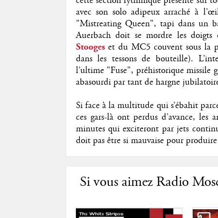
cette section rythmique présente sur 
avec son solo adipeux arraché à l’œ
"Mistreating Queen", tapi dans un b
Auerbach doit se mordre les doigts d
Stooges
et du MC5 couvent sous la p
dans les tessons de bouteille). L’i
l’ultime "Fuse", préhistorique missile g
abasourdi par tant de hargne jubilatoir
Si face à la multitude qui s’ébahit parc
ces gars-là ont perdus d’avance, les 
minutes qui exciteront par jets contin
doit pas être si mauvaise pour produire
Si vous aimez Radio Mosc