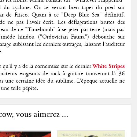
tous les fronts. Même constat sur "Whatever Happened"
il du cyclone. On se verrait bien taper du pied sur
ar de Frisco. Quant à ce "Deep Blue Sea" définitif,
e ne pas l’avoir écrit. Les déflagrations brutes des
eau de ce "Timebomb" à se jeter par terre (mais pas
ntermède hindou ("Ordovician Fauna") débouche sur
arage subissant les derniers outrages, laissant l’auditeur
e.
e qu’il y a de la cornemuse sur le dernier
White Stripes
amateurs exigeants de rock à guitare trouveront là 36
us une certaine idée du sublime. L’époque actuelle ne
 une telle pépite.
ow, vous aimerez ...