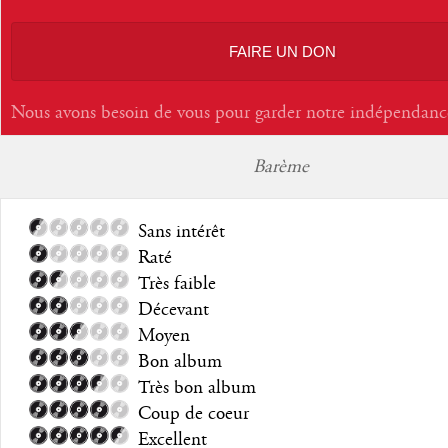
FAIRE UN DON
Nous avons besoin de vous pour garder notre indépendanc
Barème
Sans intérêt
Raté
Très faible
Décevant
Moyen
Bon album
Très bon album
Coup de coeur
Excellent