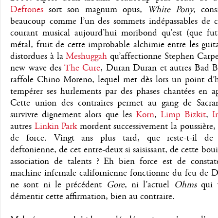
Deftones
sort son magnum opus,
White Pony
, cons
beaucoup comme l’un des sommets indépassables de c
courant musical aujourd’hui moribond qu’est (que fut
métal, fruit de cette improbable alchimie entre les guita
distordues à la
Meshuggah
qu’affectionne Stephen Carpen
new wave des
The Cure
, Duran Duran et autres Bad B
raffole Chino Moreno, lequel met dès lors un point d’
tempérer ses hurlements par des phases chantées en ap
Cette union des contraires permet au gang de Sacr
survivre dignement alors que les
Korn
,
Limp Bizkit
,
I
autres
Linkin Park
mordent successivement la poussière,
de force. Vingt ans plus tard, que reste-t-il de
deftonienne, de cet entre-deux si saisissant, de cette bou
association de talents ? Eh bien force est de constat
machine infernale californienne fonctionne du feu de D
ne sont ni le précédent
Gore
, ni l’actuel
Ohms
qui v
démentir cette affirmation, bien au contraire.