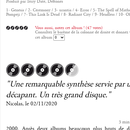
Produit par Terry Date, Deftones
1- Genesis / 2- Ceremony / 3- urantia / 4- Error / 5- The Spell of Math
Pompeji / 7- This Link Is Dead / 8- Radiant City / 9- Headless / 10- 
Vous aussi, notez cet album ! (47 votes)
Consultez le barème de la colonne de droite et donnez 
cet album
"Une remarquable synthèse servie par 
décapant. Un très grand disque."
Nicolas
, le
02/11/2020
3 min
2000. Après deux albums beaucoup plus bruts de dé