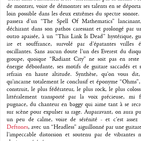
de montrer, voire de démontrer ses talents en se déporta
loin possible dans les deux extrêmes du spectre sonore.
passera d’un “The Spell Of Mathematics” lancinant
déchirant dans son pathos caressant et prolongé par u
outro apaisée, à un “This Link Is Dead” hystérique, gu
ire et souffrance, survolé par d’épatantes vrilles él
oscillantes. Sans aucun doute l’un des Everest du disq
groupe, quoique “Radiant City” ne soit pas en reste
énergie débordante, ses motifs de guitare saccadés et 
refrain en haute altitude. Synthèse, qu’on vous di
qu’incarne totalement le conclusif et éponyme “Ohms”,
construit, le plus fédérateur, le plus rock, le plus coloss
littéralement transporté par la voix précieuse, mi f
pugnace, du chanteur en baggy qui aime tant à se recro
sur scène pour expulser sa rage. Auparavant, on aura p
un peu de calme, voire de sérénité - et c’est assez 
Deftones
, avec un “Headless” aiguillonné par une guitar
l’impeccable distorsion et soutenu par de vibrantes 