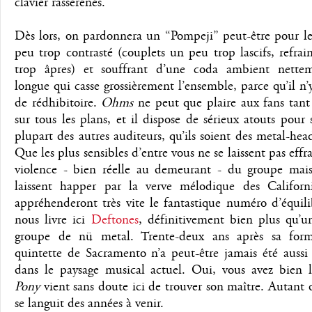
clavier rassérénés.
Dès lors, on pardonnera un “Pompeji” peut-être pour l
peu trop contrasté (couplets un peu trop lascifs, refra
trop âpres) et souffrant d’une coda ambient nette
longue qui casse grossièrement l’ensemble, parce qu’il n’y
de rédhibitoire.
Ohms
ne peut que plaire aux fans tant 
sur tous les plans, et il dispose de sérieux atouts pour 
plupart des autres auditeurs, qu’ils soient des metal-hea
Que les plus sensibles d’entre vous ne se laissent pas effra
violence - bien réelle au demeurant - du groupe mais 
laissent happer par la verve mélodique des Californi
appréhenderont très vite le fantastique numéro d’équili
nous livre ici
Deftones
, définitivement bien plus qu’u
groupe de nü metal. Trente-deux ans après sa form
quintette de Sacramento n’a peut-être jamais été aussi
dans le paysage musical actuel. Oui, vous avez bien 
Pony
vient sans doute ici de trouver son maître. Autant 
se languit des années à venir.