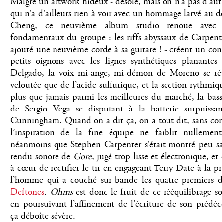
Malgré un artwork hideux - désolé, mais on n’a pas d’aut
qui n’a d’ailleurs rien à voir avec un hommage larvé au 
Cheng, ce neuvième album studio renoue avec 
fondamentaux du groupe : les riffs abyssaux de Carpent
ajouté une neuvième corde à sa guitare ! - créent un con
petits oignons avec les lignes synthétiques planantes
Delgado, la voix mi-ange, mi-démon de Moreno se rév
veloutée que de l’acide sulfurique, et la section rythmiq
plus que jamais parmi les meilleures du marché, la bas
de Sergio Vega se disputant à la batterie surpuissa
Cunningham. Quand on a dit ça, on a tout dit, sans co
l’inspiration de la fine équipe ne faiblit nullemen
néanmoins que Stephen Carpenter s’était montré peu sat
rendu sonore de
Gore
, jugé trop lisse et électronique, et 
à cœur de rectifier le tir en engageant Terry Date à la p
l’homme qui a couché sur bande les quatre premiers d
Deftones
.
Ohms
est donc le fruit de ce rééquilibrage s
en poursuivant l’affinement de l’écriture de son prédéc
ça déboîte sévère.