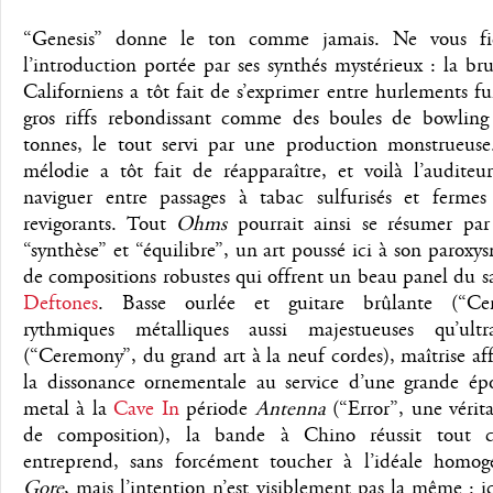
“Genesis” donne le ton comme jamais. Ne vous fi
l’introduction portée par ses synthés mystérieux : la bru
Californiens a tôt fait de s’exprimer entre hurlements fu
gros riffs rebondissant comme des boules de bowling
tonnes, le tout servi par une production monstrueuse
mélodie a tôt fait de réapparaître, et voilà l’auditeu
naviguer entre passages à tabac sulfurisés et fermes
revigorants. Tout
Ohms
pourrait ainsi se résumer par
“synthèse” et “équilibre”, un art poussé ici à son paroxy
de compositions robustes qui offrent un beau panel du sa
Deftones
. Basse ourlée et guitare brûlante (“Cer
rythmiques métalliques aussi majestueuses qu’ult
(“Ceremony”, du grand art à la neuf cordes), maîtrise af
la dissonance ornementale au service d’une grande ép
metal à la
Cave In
période
Antenna
(“Error”, une vérit
de composition), la bande à Chino réussit tout c
entreprend, sans forcément toucher à l’idéale homog
Gore
, mais l’intention n’est visiblement pas la même : ici,