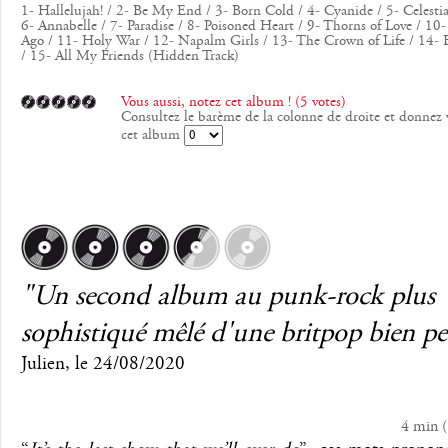
1- Hallelujah! / 2- Be My End / 3- Born Cold / 4- Cyanide / 5- Celestia
6- Annabelle / 7- Paradise / 8- Poisoned Heart / 9- Thorns of Love / 10-
Ago / 11- Holy War / 12- Napalm Girls / 13- The Crown of Life / 14-
/ 15- All My Friends (Hidden Track)
Vous aussi, notez cet album ! (5 votes)
Consultez le barème de la colonne de droite et donnez 
cet album
"Un second album au punk-rock plus
sophistiqué mêlé d'une britpop bien p
Julien
, le
24/08/2020
4 min
(