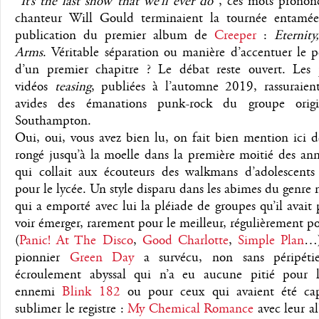
“
It’s the last show that we’ll ever do
”, ces mots prononc
chanteur Will Gould terminaient la tournée entamée
publication du premier album de
Creeper
:
Eternit
Arms
. Véritable séparation ou manière d’accentuer le p
d’un premier chapitre ? Le débat reste ouvert. Les 
vidéos
teasing
, publiées à l’automne 2019, rassuraient
avides des émanations punk-rock du groupe origi
Southampton.
Oui, oui, vous avez bien lu, on fait bien mention ici d
rongé jusqu’à la moelle dans la première moitié des an
qui collait aux écouteurs des walkmans d’adolescents
pour le lycée. Un style disparu dans les abimes du genre 
qui a emporté avec lui la pléiade de groupes qu’il avait
voir émerger, rarement pour le meilleur, régulièrement po
(
Panic! At The Disco
,
Good Charlotte
,
Simple Plan
…)
pionnier
Green Day
a survécu, non sans péripétie
écroulement abyssal qui n’a eu aucune pitié pour l
ennemi
Blink 182
ou pour ceux qui avaient été ca
sublimer le registre :
My Chemical Romance
avec leur 