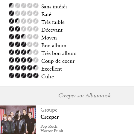
Sans intérêt
Raté
Très faible
Décevant
Moyen
Bon album
Très bon album
Coup de coeur
Excellent
Culte
Creeper sur Albumrock
Groupe
Creeper
Pop Rock
Horror Punk