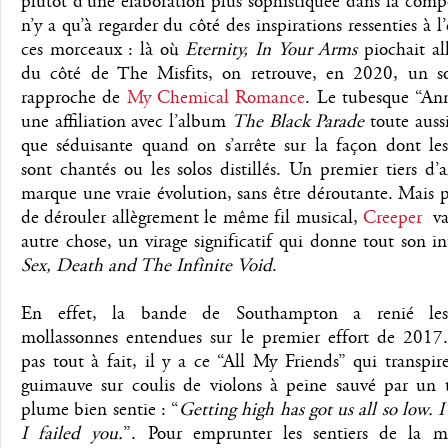
plutôt d’une élaboration plus sophistiquée dans la compo
n’y a qu’à regarder du côté des inspirations ressenties à l
ces morceaux : là où
Eternity, In Your Arms
piochait al
du côté de The Misfits, on retrouve, en 2020, un s
rapproche de
My Chemical Romance
. Le tubesque “Ann
une affiliation avec l’album
The Black Parade
toute auss
que séduisante quand on s’arrête sur la façon dont les
sont chantés ou les solos distillés. Un premier tiers d
marque une vraie évolution, sans être déroutante. Mais 
de dérouler allègrement le même fil musical,
Creeper
va
autre chose, un virage significatif qui donne tout son in
Sex, Death and The Infinite Void
.
En effet, la bande de Southampton a renié les
mollassonnes entendues sur le premier effort de 2017
pas tout à fait, il y a ce “All My Friends” qui transpir
guimauve sur coulis de violons à peine sauvé par un t
plume bien sentie : “
Getting high has got us all so low. I’
I failed you.
”. Pour emprunter les sentiers de la mé