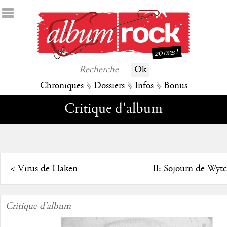
Chroniques
§
Dossiers
§
Infos
§
Bonus
Critique d'album
<
Virus de Haken
II: Sojourn de Wyt
Critique d'album