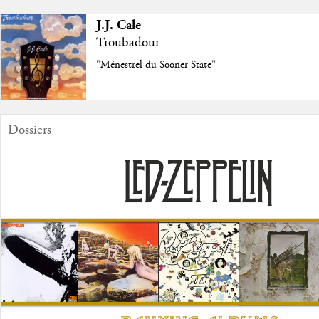
J.J. Cale
Troubadour
"Ménestrel du Sooner State"
Dossiers