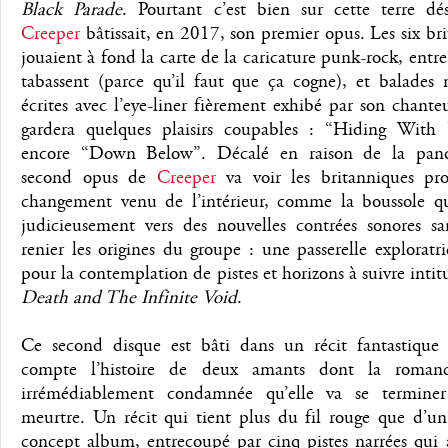
Black Parade
. Pourtant c’est bien sur cette terre dé
Creeper
bâtissait, en 2017, son premier opus. Les six br
jouaient à fond la carte de la caricature punk-rock, entre 
tabassent (parce qu’il faut que ça cogne), et balades 
écrites avec l’eye-liner fièrement exhibé par son chant
gardera quelques plaisirs coupables : “Hiding With
encore “Down Below”. Décalé en raison de la pand
second opus de
Creeper
va voir les britanniques pr
changement venu de l’intérieur, comme la boussole qu
judicieusement vers des nouvelles contrées sonores sa
renier les origines du groupe : une passerelle exploratri
pour la contemplation de pistes et horizons à suivre intit
Death and The Infinite Void
.
Ce second disque est bâti dans un récit fantastique
compte l’histoire de deux amants dont la romanc
irrémédiablement condamnée qu’elle va se termine
meurtre. Un récit qui tient plus du fil rouge que d’un
concept album, entrecoupé par cinq pistes narrées qui 