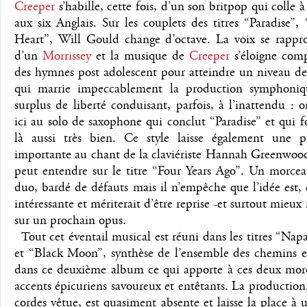
Creeper
s’habille, cette fois, d’un son britpop qui colle à
aux six Anglais. Sur les couplets des titres “Paradise”,
Heart”, Will Gould change d’octave. La voix se rappro
d’un
Morrissey
et la musique de
Creeper
s’éloigne com
des hymnes post adolescent pour atteindre un niveau de
qui marrie impeccablement la production symphoni
surplus de liberté conduisant, parfois, à l’inattendu : 
ici au solo de saxophone qui conclut “Paradise” et qui 
là aussi très bien. Ce style laisse également une p
importante au chant de la claviériste Hannah Greenwood
peut entendre sur le titre “Four Years Ago”. Un morcea
duo, bardé de défauts mais il n’empêche que l’idée est, e
intéressante et mériterait d’être reprise -et surtout mieux 
sur un prochain opus.
Tout cet éventail musical est réuni dans les titres “Nap
et “Black Moon”, synthèse de l’ensemble des chemins 
dans ce deuxième album ce qui apporte à ces deux mor
accents épicuriens savoureux et entêtants. La production
cordes vêtue, est quasiment absente et laisse la place à 