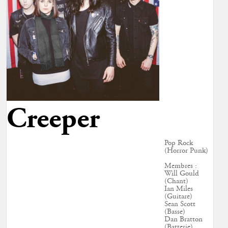
Creeper
Pop Rock
(Horror Punk)
Membres :
Will Gould
(Chant)
Ian Miles
(Guitare)
Sean Scott
(Basse)
Dan Bratton
(Batterie)