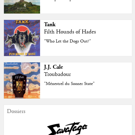
Tank
Filth Hounds of Hades
"Who Let the Dogs Out?"
J.J. Cale
Troubadour
"Ménestrel du Sooner State"
Dossiers