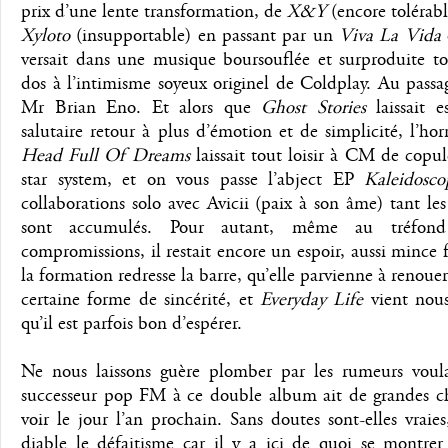
prix d’une lente transformation, de
X&Y
(encore tolérab
Xyloto
(insupportable) en passant par un
Viva La Vida
versait dans une musique boursouflée et surproduite to
dos à l’intimisme soyeux originel de Coldplay. Au passa
Mr Brian Eno. Et alors que
Ghost Stories
laissait e
salutaire retour à plus d’émotion et de simplicité, l’hor
Head Full Of Dreams
laissait tout loisir à CM de copul
star system, et on vous passe l’abject EP
Kaleidosco
collaborations solo avec Avicii (paix à son âme) tant les
sont accumulés. Pour autant, même au tréfon
compromissions, il restait encore un espoir, aussi mince f
la formation redresse la barre, qu’elle parvienne à renoue
certaine forme de sincérité, et
Everyday Life
vient nous
qu’il est parfois bon d’espérer.
Ne nous laissons guère plomber par les rumeurs voul
successeur pop FM à ce double album ait de grandes c
voir le jour l’an prochain. Sans doutes sont-elles vraie
diable le défaitisme car il y a ici de quoi se montrer