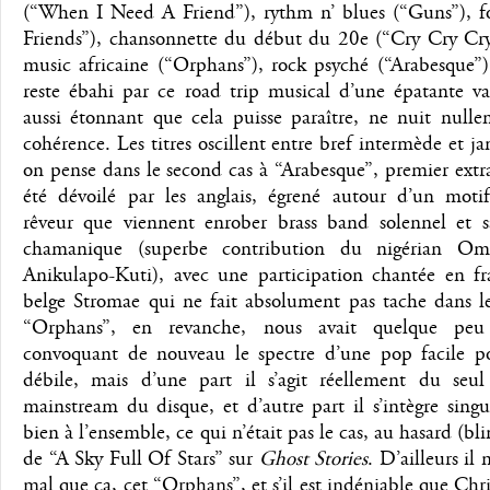
(“When I Need A Friend”), rythm n’ blues (“Guns”), f
Friends”), chansonnette du début du 20e (“Cry Cry Cry
music africaine (“Orphans”), rock psyché (“Arabesque”)
reste ébahi par ce road trip musical d’une épatante va
aussi étonnant que cela puisse paraître, ne nuit nulle
cohérence. Les titres oscillent entre bref intermède et jam
on pense dans le second cas à “Arabesque”, premier extra
été dévoilé par les anglais, égrené autour d’un motif 
rêveur que viennent enrober brass band solennel et 
chamanique (superbe contribution du nigérian Om
Anikulapo-Kuti), avec une participation chantée en fr
belge Stromae qui ne fait absolument pas tache dans le
“Orphans”, en revanche, nous avait quelque peu r
convoquant de nouveau le spectre d’une pop facile p
débile, mais d’une part il s’agit réellement du seu
mainstream du disque, et d’autre part il s’intègre sing
bien à l’ensemble, ce qui n’était pas le cas, au hasard (bli
de “A Sky Full Of Stars” sur
Ghost Stories
. D’ailleurs il n
mal que ça, cet “Orphans”, et s’il est indéniable que Chr