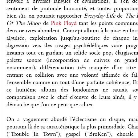
renvoie à diverses langues et civilisations. Il s’en d
sentiment de profonde humanité, et toutes proportion
bien sûr, on pourrait rapprocher
Everyday Life
de
The 
Of The Moon
de
Pink Floyd
tant les points communs 
deux oeuvres abondent. Concept album à la mise en for
aiguisée, exploitation jusqu’au-boutiste de chaque in
digression vers des rivages psychédéliques voire progr
instants tout en gardant un solide socle pop, élargisse
palette sonore (incorporation de cuivres en gran
notamment), différenciation très marquée d’un titre 
entrant en collision avec une volonté affirmée de fai
l’ensemble comme un tout d’une parfaite cohérence. E
ce huitième album des londoniens ne saurait sou
comparaison avec le chef d’œuvre de leurs aînés, il y
démarche que l’on ne peut que saluer.
On a vaguement abordé l’éclectisme du disque, mais 
pourtant là de sa caractéristique la plus primordiale. C
(“Trouble In Town”), gospel (“BroKen”), chorale 