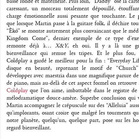
basse ronde et maternelle. Plus loin, “Daddy” ose la cart
caressant, un morceau totalement dépouillé, étouffan
charge émotionnelle aussi pesante que touchante. Le pi
que lorsque Martin passe à la guitare folk, il déchire tou
“Èkó” se montre autrement plus convaincant que le médi
Kingdom Come”, dernier exemple de ce type d’exer
remonte déjà à…
X&Y
, eh oui. Il y a là une gr
bienveillance qui remue les tripes. Et le plus fou, 
Coldplay a gardé le meilleur pour la fin : “Everyday Lif
disque en beauté, reprenant le motif de “Church”
développer avec maestria dans une magnifique parure de
de piano, mais au-delà de cet aspect formel on retrouve 
Coldplay
que l’on aime, imbattable dans le registre de
mélodramatique douce-amère. Superbe conclusion qui v
Martin accompagner le crépuscule sur des “Alleluia” aussi
qu’implorants, osant croire que malgré les tourments qui
notre planète, quelqu’un, quelque part, pose sur les 
regard bienveillant.