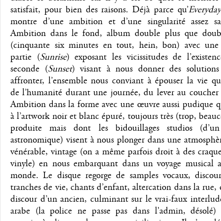
satisfait, pour bien des raisons. Déjà parce qu’
Everyday
montre d’une ambition et d’une singularité assez sais
Ambition dans le fond, album double plus que dou
(cinquante six minutes en tout, hein, bon) avec une
partie (
Sunrise
) exposant les vicissitudes de l’existe
seconde (
Sunset
) visant à nous donner des solutions
affronter, l’ensemble nous conviant à épouser la vie q
de l’humanité durant une journée, du lever au coucher 
Ambition dans la forme avec une œuvre aussi pudique qu
à l’artwork noir et blanc épuré, toujours très (trop, beau
produite mais dont les bidouillages studios (d’u
astronomique) visent à nous plonger dans une atmosphèr
vénérable, vintage (on a même parfois droit à des craq
vinyle) en nous embarquant dans un voyage musical 
monde. Le disque regorge de samples vocaux, discours
tranches de vie, chants d’enfant, altercation dans la rue, 
discour d’un ancien, culminant sur le vrai-faux interl
arabe (la police ne passe pas dans l'admin, désolé)