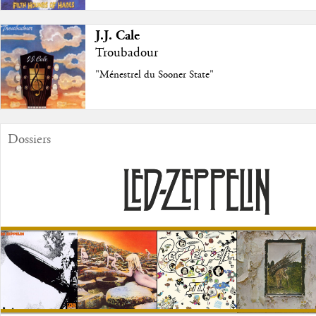
J.J. Cale
Troubadour
"Ménestrel du Sooner State"
Dossiers