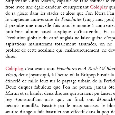
Surprenant Chris Martin, capable de faire souffler le c
froid avec une égale candeur, et surprenant
Coldplay
qui
de sa gloire dans les stades et alors que l’on fêtera l’a
le vingtième anniversaire de
Parachutes
(vingt ans, gosh)
à prendre une nouvelle fois tout le monde à contrepie
huitième album aussi atypique qu’inattendu. Et t
l’évolution globale du carré anglais ne laisse guère d’espo
aspirations mainstreams totalement assumées, on ne
profiter de cette accalmie qui, malheureusement, ne dev
durer.
Coldplay
, c’est avant tout
Parachutes
et
A Rush Of Bloo
Head
, deux joyaux qui, à l’heure où la Britpop buvait la 
étincelé de mille feux sur le paysage urbain de la Perfi
Deux disques fabuleux que l’on ne pourra jamais ôte
Martin et sa bande, deux disques qui auraient pu laisser 
legs époustouflant mais qui, au final, ont débouch
pétards mouillés. Fasciné par le mass success, le blo
sourire d’ange a fait basculer son effectif dans la pop d