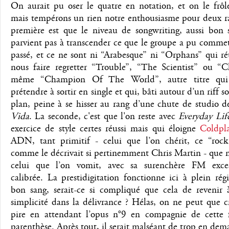
On aurait pu oser le quatre en notation, et on le frôl
mais tempérons un rien notre enthousiasme pour deux ra
première est que le niveau de songwriting, aussi bon s
parvient pas à transcender ce que le groupe a pu commet
passé, et ce ne sont ni “Arabesque” ni “Orphans” qui ré
nous faire regretter “Trouble”, “The Scientist” ou “C
même “Champion Of The World”, autre titre qui 
prétendre à sortir en single et qui, bâti autour d’un riff s
plan, peine à se hisser au rang d’une chute de studio 
Vida
. La seconde, c'est que l'on reste avec
Everyday Lif
exercice de style certes réussi mais qui éloigne
Coldpl
ADN, tant primitif - celui que l’on chérit, ce “rock 
comme le décrivait si pertinemment Chris Martin - que 
celui que l’on vomit, avec sa surenchère FM exce
calibrée. La prestidigitation fonctionne ici à plein ré
bon sang, serait-ce si compliqué que cela de revenir 
simplicité dans la délivrance ? Hélas, on ne peut que c
pire en attendant l’opus n°9 en compagnie de cette f
parenthèse. Après tout, il serait malséant de trop en dem