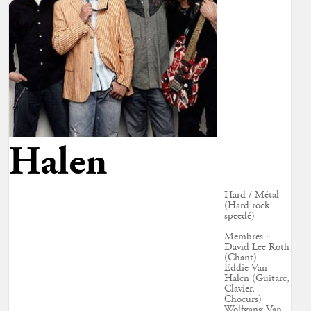
Halen
Hard / Métal
(Hard rock
speedé)
Membres :
David Lee Roth
(Chant)
Eddie Van
Halen (Guitare,
Clavier,
Choeurs)
Wolfgang Van