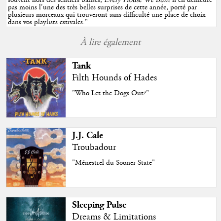
souvent hors des sentiers balisés,
Every House We Built
n'en demeure
pas moins l'une des très belles surprises de cette année, porté par
plusieurs morceaux qui trouveront sans difficulté une place de choix
dans vos playlists estivales.
"
À lire également
Tank
Filth Hounds of Hades
"Who Let the Dogs Out?"
J.J. Cale
Troubadour
"Ménestrel du Sooner State"
Sleeping Pulse
Dreams & Limitations