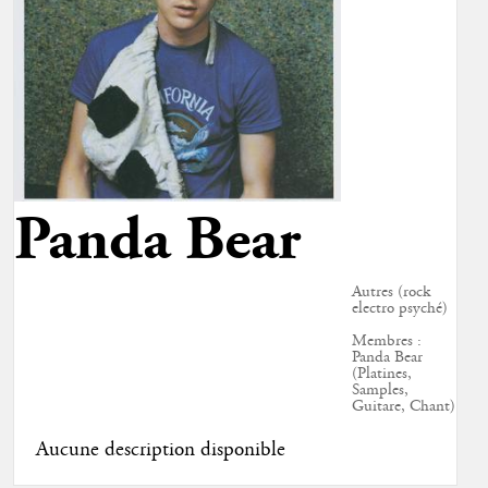
Panda Bear
Autres (rock
electro psyché)
Membres :
Panda Bear
(Platines,
Samples,
Guitare, Chant)
Aucune description disponible