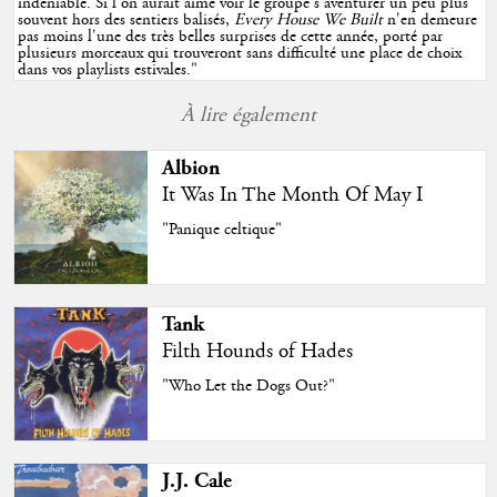
indéniable. Si l'on aurait aimé voir le groupe s'aventurer un peu plus
souvent hors des sentiers balisés,
Every House We Built
n'en demeure
pas moins l'une des très belles surprises de cette année, porté par
plusieurs morceaux qui trouveront sans difficulté une place de choix
dans vos playlists estivales.
"
À lire également
Albion
It Was In The Month Of May I
"Panique celtique"
Tank
Filth Hounds of Hades
"Who Let the Dogs Out?"
J.J. Cale