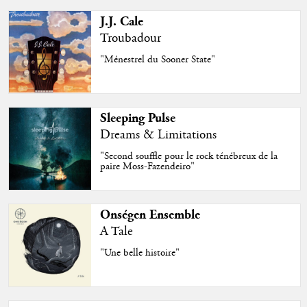
J.J. Cale
Troubadour
"Ménestrel du Sooner State"
Sleeping Pulse
Dreams & Limitations
"Second souffle pour le rock ténébreux de la
paire Moss-Fazendeiro"
Onségen Ensemble
A Tale
"Une belle histoire"