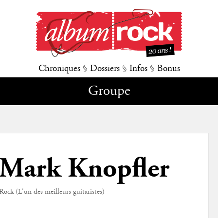
Chroniques
§
Dossiers
§
Infos
§
Bonus
Groupe
Mark Knopfler
Rock (L'un des meilleurs guitaristes)