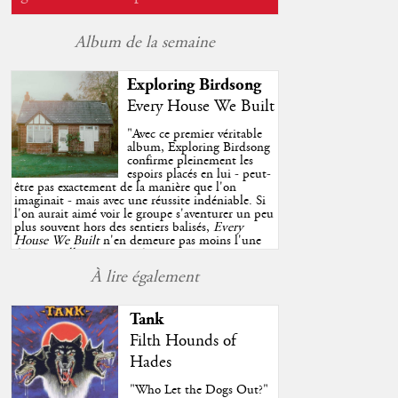
Album de la semaine
Exploring Birdsong
Every House We Built
"
Avec ce premier véritable
album, Exploring Birdsong
confirme pleinement les
espoirs placés en lui - peut-
être pas exactement de la manière que l'on
imaginait - mais avec une réussite indéniable. Si
l'on aurait aimé voir le groupe s'aventurer un peu
plus souvent hors des sentiers balisés,
Every
House We Built
n'en demeure pas moins l'une
des très belles surprises de cette année, porté par
plusieurs morceaux qui trouveront sans difficulté
À lire également
une place de choix dans vos playlists estivales.
"
Tank
Filth Hounds of
Hades
"Who Let the Dogs Out?"