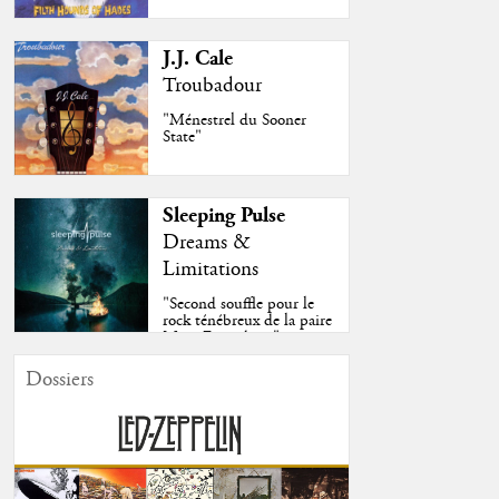
J.J. Cale
Troubadour
"Ménestrel du Sooner
State"
Sleeping Pulse
Dreams &
Limitations
"Second souffle pour le
rock ténébreux de la paire
Moss-Fazendeiro"
Dossiers