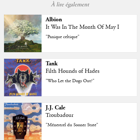
À lire également
Albion
It Was In The Month Of May I
"Panique celtique"
Tank
Filth Hounds of Hades
"Who Let the Dogs Out?"
J.J. Cale
Troubadour
"Ménestrel du Sooner State"