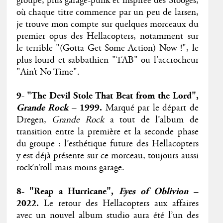
groupe, plus garage-punk et inspirée des Stooges,
où chaque titre commence par un peu de larsen,
je trouve mon compte sur quelques morceaux du
premier opus des Hellacopters, notamment sur
le terrible "(Gotta Get Some Action) Now !", le
plus lourd et sabbathien "TAB" ou l’accrocheur
"Ain’t No Time".
9- "The Devil Stole That Beat from the Lord",
Grande Rock
– 1999.
Marqué par le départ de
Dregen,
Grande Rock
a tout de l’album de
transition entre la première et la seconde phase
du groupe : l’esthétique future des Hellacopters
y est déjà présente sur ce morceau, toujours aussi
rock’n’roll mais moins garage.
8- "Reap a Hurricane",
Eyes of Oblivion
–
2022.
Le retour des Hellacopters aux affaires
avec un nouvel album studio aura été l’un des