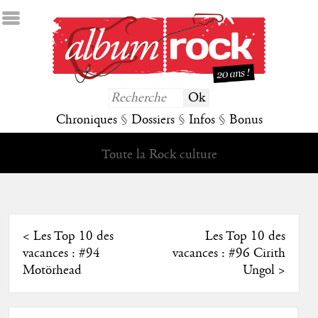
Chroniques
§
Dossiers
§
Infos
§
Bonus
Toute la Rock culture
<
Les Top 10 des
Les Top 10 des
vacances : #94
vacances : #96 Cirith
Motörhead
Ungol
>