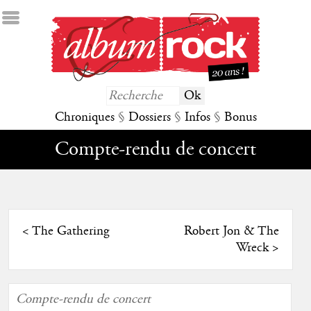
Chroniques
§
Dossiers
§
Infos
§
Bonus
Compte-rendu de concert
<
The Gathering
Robert Jon & The
Wreck
>
Compte-rendu de concert