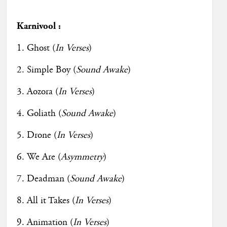
Karnivool :
1. Ghost (
In Verses
)
2. Simple Boy (
Sound Awake
)
3. Aozora (
In Verses
)
4. Goliath (
Sound Awake
)
5. Drone (
In Verses
)
6. We Are (
Asymmetry
)
7. Deadman (
Sound Awake
)
8. All it Takes (
In Verses
)
9. Animation (
In Verses
)