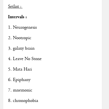
Setlist :
Intervals :
1. Neurogenesis
2. Nootropic
3. galaxy brain
4. Leave No Stone
5. Mata Hari
6. Epiphany
7. mnemonic
8. chronophobia