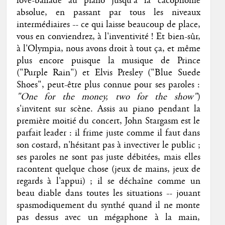
love-ballade au piano jusqu'à la cacophonie
absolue, en passant par tous les niveaux
intermédiaires -- ce qui laisse beaucoup de place,
vous en conviendrez, à l'inventivité ! Et bien-sûr,
à l'Olympia, nous avons droit à tout ça, et même
plus encore puisque la musique de Prince
("Purple Rain") et Elvis Presley ("Blue Suede
Shoes", peut-être plus connue pour ses paroles :
"One for the money, two for the show"
)
s'invitent sur scène. Assis au piano pendant la
première moitié du concert, John Stargasm est le
parfait leader : il frime juste comme il faut dans
son costard, n'hésitant pas à invectiver le public ;
ses paroles ne sont pas juste débitées, mais elles
racontent quelque chose (jeux de mains, jeux de
regards à l'appui) ; il se déchaîne comme un
beau diable dans toutes les situations -- jouant
spasmodiquement du synthé quand il ne monte
pas dessus avec un mégaphone à la main,