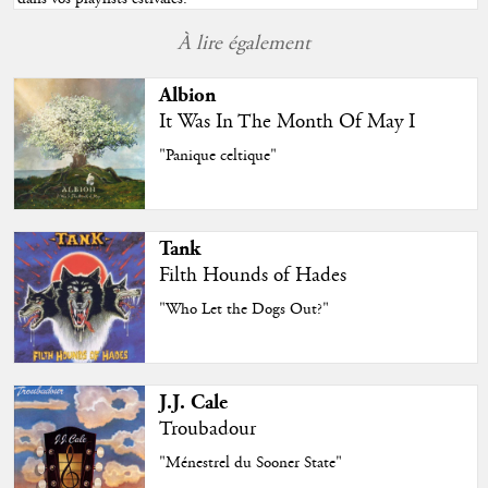
À lire également
Albion
It Was In The Month Of May I
"Panique celtique"
Tank
Filth Hounds of Hades
"Who Let the Dogs Out?"
J.J. Cale
Troubadour
"Ménestrel du Sooner State"