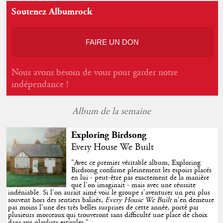
Soutenez Albumrock
FAIRE UN DON
Nous avons besoin de vous pour garder notre
indépendance !
Album de la semaine
Exploring Birdsong
Every House We Built
"
Avec ce premier véritable album, Exploring
Birdsong confirme pleinement les espoirs placés
en lui - peut-être pas exactement de la manière
que l'on imaginait - mais avec une réussite
indéniable. Si l'on aurait aimé voir le groupe s'aventurer un peu plus
souvent hors des sentiers balisés,
Every House We Built
n'en demeure
pas moins l'une des très belles surprises de cette année, porté par
plusieurs morceaux qui trouveront sans difficulté une place de choix
dans vos playlists estivales.
"