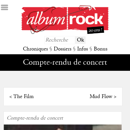
Chroniques
§
Dossiers
§
Infos
§
Bonus
Compte-rendu de concert
<
The Film
Mud Flow
>
Compte-rendu de concert