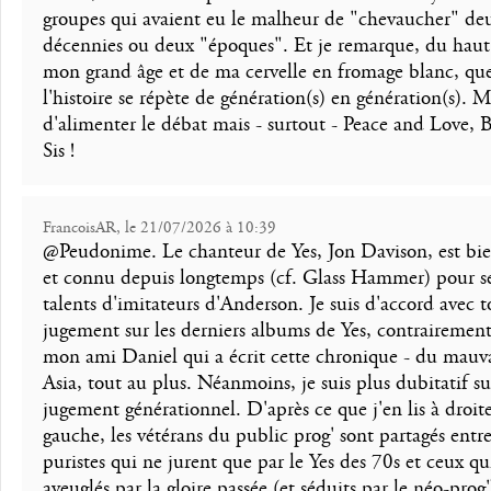
groupes qui avaient eu le malheur de "chevaucher" de
décennies ou deux "époques". Et je remarque, du haut
mon grand âge et de ma cervelle en fromage blanc, qu
l'histoire se répète de génération(s) en génération(s). M
d'alimenter le débat mais - surtout - Peace and Love, 
Sis !
FrancoisAR, le 21/07/2026 à 10:39
@Peudonime. Le chanteur de Yes, Jon Davison, est bie
et connu depuis longtemps (cf. Glass Hammer) pour s
talents d'imitateurs d'Anderson. Je suis d'accord avec 
jugement sur les derniers albums de Yes, contrairement
mon ami Daniel qui a écrit cette chronique - du mauv
Asia, tout au plus. Néanmoins, je suis plus dubitatif su
jugement générationnel. D'après ce que j'en lis à droit
gauche, les vétérans du public prog' sont partagés entr
puristes qui ne jurent que par le Yes des 70s et ceux qu
aveuglés par la gloire passée (et séduits par le néo-prog'