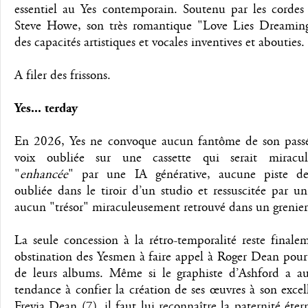
essentiel au Yes contemporain. Soutenu par les cordes
Steve Howe, son très romantique "Love Lies Dreaming"
des capacités artistiques et vocales inventives et abouties.
A filer des frissons.
Yes... terday
En 2026, Yes ne convoque aucun fantôme de son pass
voix oubliée sur une cassette qui serait miracul
"
enhancée
" par une IA générative, aucune piste de
oubliée dans le tiroir d’un studio et ressuscitée par un
aucun "trésor" miraculeusement retrouvé dans un grenier.
La seule concession à la rétro-temporalité reste finale
obstination des Yesmen à faire appel à Roger Dean pour 
de leurs albums. Même si le graphiste d’Ashford a au
tendance à confier la création de ses œuvres à son excell
Freyja Dean (7), il faut lui reconnaître la paternité éter