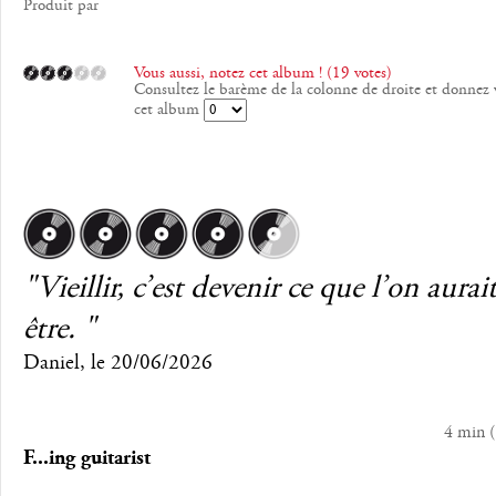
Produit par
Vous aussi, notez cet album ! (19 votes)
Consultez le barème de la colonne de droite et donnez 
cet album
"Vieillir, c’est devenir ce que l’on aurai
être. "
Daniel
, le
20/06/2026
4 min
(
F...ing guitarist