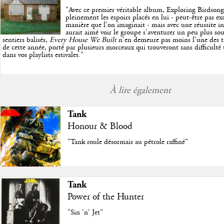
"
Avec ce premier véritable album, Exploring Birdson
pleinement les espoirs placés en lui - peut-être pas e
manière que l'on imaginait - mais avec une réussite in
aurait aimé voir le groupe s'aventurer un peu plus so
sentiers balisés,
Every House We Built
n'en demeure pas moins l'une des trè
de cette année, porté par plusieurs morceaux qui trouveront sans difficulté
dans vos playlists estivales.
"
À lire également
Tank
Honour & Blood
"Tank roule désormais au pétrole raffiné"
Tank
Power of the Hunter
"Sin 'n' Jet"