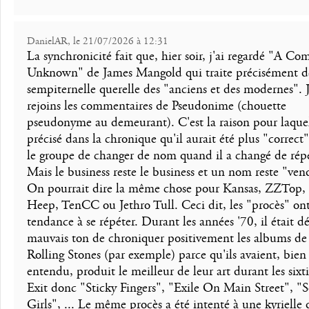
DanielAR, le 21/07/2026 à 12:31
La synchronicité fait que, hier soir, j'ai regardé "A Co
Unknown" de James Mangold qui traite précisément d
sempiternelle querelle des "anciens et des modernes". 
rejoins les commentaires de Pseudonime (chouette
pseudonyme au demeurant). C'est la raison pour laquell
précisé dans la chronique qu'il aurait été plus "correct
le groupe de changer de nom quand il a changé de répe
Mais le business reste le business et un nom reste "ven
On pourrait dire la même chose pour Kansas, ZZTop,
Heep, TenCC ou Jethro Tull. Ceci dit, les "procès" on
tendance à se répéter. Durant les années '70, il était d
mauvais ton de chroniquer positivement les albums d
Rolling Stones (par exemple) parce qu'ils avaient, bien
entendu, produit le meilleur de leur art durant les sixti
Exit donc "Sticky Fingers", "Exile On Main Street", 
Girls", ... Le même procès a été intenté à une kyrielle 