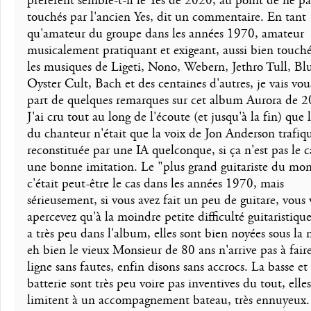
préfèrent semble-t-il le Yes de 2020, au point de ne pa
touchés par l'ancien Yes, dit un commentaire. En tant
qu'amateur du groupe dans les années 1970, amateur
musicalement pratiquant et exigeant, aussi bien touch
les musiques de Ligeti, Nono, Webern, Jethro Tull, Bl
Oyster Cult, Bach et des centaines d'autres, je vais vous
part de quelques remarques sur cet album Aurora de 2
J'ai cru tout au long de l'écoute (et jusqu'à la fin) que 
du chanteur n'était que la voix de Jon Anderson trafiq
reconstituée par une IA quelconque, si ça n'est pas le ca
une bonne imitation. Le "plus grand guitariste du mon
c'était peut-être le cas dans les années 1970, mais
sérieusement, si vous avez fait un peu de guitare, vous
apercevez qu'à la moindre petite difficulté guitaristique
a très peu dans l'album, elles sont bien noyées sous la
eh bien le vieux Monsieur de 80 ans n'arrive pas à fair
ligne sans fautes, enfin disons sans accrocs. La basse et 
batterie sont très peu voire pas inventives du tout, elles
limitent à un accompagnement bateau, très ennuyeux.