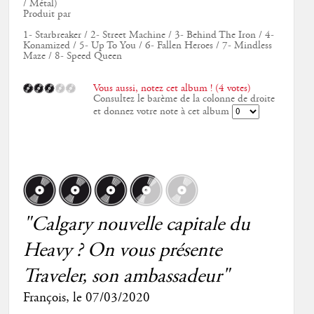
/ Métal)
Produit par
1- Starbreaker / 2- Street Machine / 3- Behind The Iron / 4-
Konamized / 5- Up To You / 6- Fallen Heroes / 7- Mindless
Maze / 8- Speed Queen
Vous aussi, notez cet album ! (4 votes)
Consultez le barème de la colonne de droite
et donnez votre note à cet album
"Calgary nouvelle capitale du
Heavy ? On vous présente
Traveler, son ambassadeur"
François
, le
07/03/2020