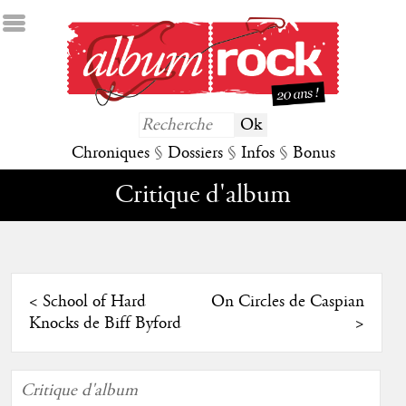
Chroniques
§
Dossiers
§
Infos
§
Bonus
Critique d'album
<
School of Hard
On Circles de Caspian
Knocks de Biff Byford
>
Critique d'album