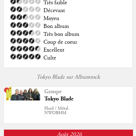
Très faible
Décevant
Moyen
Bon album
Très bon album
Coup de coeur
Excellent
Culte
Tokyo Blade sur Albumrock
Groupe
Tokyo Blade
Hard / Métal
NWOBHM
Août 2026