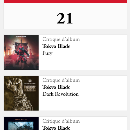
21
Sortie d'album
Critique d'album
Tokyo Blade
Tokyo Blade
Hoist The Colours High
Fury
Studio
Critique d'album
Tokyo Blade
Dark Revolution
Critique d'album
Tokyo Blade