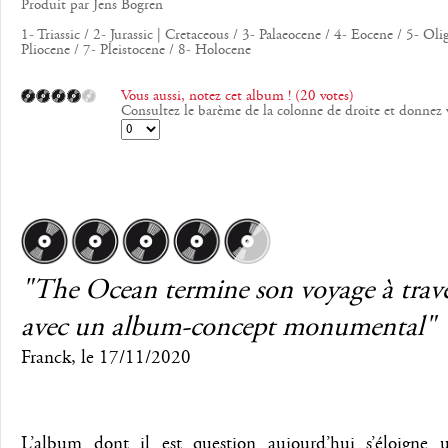
Produit par Jens Bogren
1- Triassic / 2- Jurassic | Cretaceous / 3- Palaeocene / 4- Eocene / 5- Ol
Pliocene / 7- Pleistocene / 8- Holocene
Vous aussi, notez cet album ! (20 votes)
Consultez le barème de la colonne de droite et donnez 
"The Ocean termine son voyage à trave
avec un album-concept monumental"
Franck
, le
17/11/2020
L’album dont il est question aujourd’hui s’éloigne 