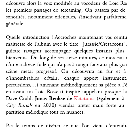
découvre alors la voix modifiée au vocodeur de Loic Ross
les premiers passages de screaming. On passera par d
sonorités, notamment orientales, s’inscrivant parfaite
générale.
Quelle introduction ! Accrochez maintenant vos ceintur
maitresse de l’album avec le titre "Jurassic/Cretaceous"
guitare ravageur accompagné quelques instants plus 
bienvenus. Du long de ses treize minutes, ce morceau es
d’une richesse folle qui n’a pas à rougir face aux plus gr
scène metal progressif. On découvrira au fur et 
d’innombrables détails, chaque apport instrumenta
percussions,…) amenant méthodiquement sa pièce à l’éd
en avant un Loic Rossetti inspiré rappelant presque la
Dave Grohl.
Jonas Renkse
de
Katatonia
(également à l’
City Burials
en 2020) viendra prêter main forte au 
partition mélodique tout en nuances.
Pas le temps de digérer ce que l’on vient d’entendr