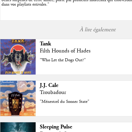
belles surprises de cette année, porté par plusieurs morceaux qui trouveront
dans vos playlists estivales.
"
À lire également
Tank
Filth Hounds of Hades
"Who Let the Dogs Out?"
J.J. Cale
Troubadour
"Ménestrel du Sooner State"
Sleeping Pulse