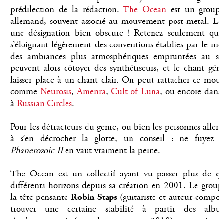
prédilection de la rédaction.
The Ocean
est un group
allemand, souvent associé au mouvement post-metal. 
une désignation bien obscure ! Retenez seulement qu’i
s’éloignant légèrement des conventions établies par le me
des ambiances plus atmosphériques empruntées au sh
peuvent alors côtoyer des synthétiseurs, et le chant g
laisser place à un chant clair. On peut rattacher ce m
comme
Neurosis
,
Amenra
,
Cult of Luna
, ou encore da
à
Russian Circles
.
Pour les détracteurs du genre, ou bien les personnes all
à s’en décrocher la glotte, un conseil : ne fuyez p
Phanerozoic II
en vaut vraiment la peine.
The Ocean est un collectif ayant vu passer plus de 
différents horizons depuis sa création en 2001. Le group
la tête pensante
Robin Staps
(guitariste et auteur-compo
trouver une certaine stabilité à partir des a