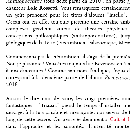
Anthropocentric
(tous deux parus en 2010), en partie gr
chanteur
Loic Rossetti
. Vous remarquerez certainement
un goût prononcé pour les titres d’albums "intello".
Ocean ont en effet toujours présenté une certaine amb
complexes gravitant autour de théories physiques 
conceptions philosophiques (anthropocentrisme), jusqu
géologiques de la Terre (Précambrien, Palaeozoïque, Mes
Commençons par le Précambrien, il s’agit de la premiè
Non je plaisante ! Vous êtes toujours là ? Revenons-en à
à nos dinosaures ! Comme son nom l’indique, l’opus do
correspond à la deuxième partie de l’album
Phanerozoic
2018.
Autant le dire tout de suite, les vingt premières mi
fantastiques ! "Triassic" prend le temps d’installer 
sauvage, à la fois paisible et menaçante, qui servira de
long de cette œuvre. On pense évidemment à
Cult of 
dans l’approche et les sonorités. L’intensité monte