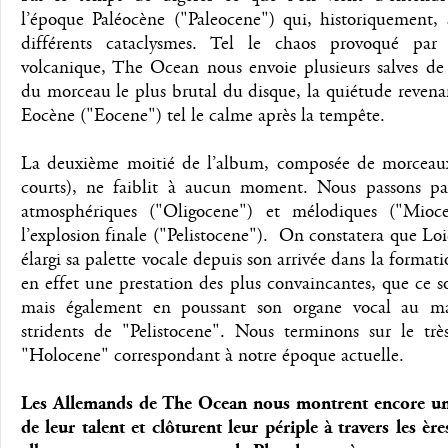
l’époque Paléocène ("Paleocene") qui, historiquement,
différents cataclysmes. Tel le chaos provoqué par 
volcanique, The Ocean nous envoie plusieurs salves de m
du morceau le plus brutal du disque, la quiétude revenan
Eocène ("Eocene") tel le calme après la tempête.
La deuxième moitié de l’album, composée de morceaux 
courts), ne faiblit à aucun moment. Nous passons pa
atmosphériques ("Oligocene") et mélodiques ("Miocen
l’explosion finale ("Pelistocene"). On constatera que Lo
élargi sa palette vocale depuis son arrivée dans la format
en effet une prestation des plus convaincantes, que ce soi
mais également en poussant son organe vocal au m
stridents de "Pelistocene". Nous terminons sur le trè
"Holocene" correspondant à notre époque actuelle.
Les Allemands de The Ocean nous montrent encore une
de leur talent et clôturent leur périple à travers les è