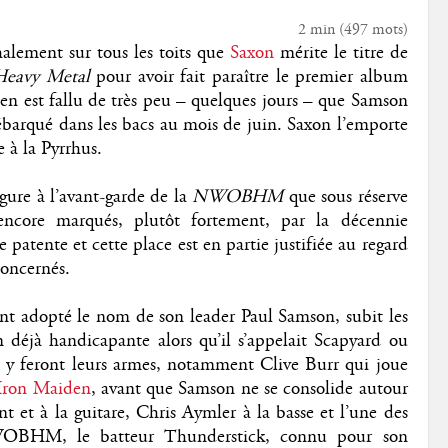
2 min
(
497
mots)
alement sur tous les toits que
Saxon
mérite le titre de
Heavy Metal
pour avoir fait paraître le premier album
s’en est fallu de très peu – quelques jours – que Samson
ébarqué dans les bacs au mois de juin. Saxon l’emporte
e à la Pyrrhus.
igure à l’avant-garde de la
NWOBHM
que sous réserve
encore marqués, plutôt fortement, par la décennie
e patente et cette place est en partie justifiée au regard
concernés.
t adopté le nom de son leader Paul Samson, subit les
on déjà handicapante alors qu’il s’appelait Scapyard ou
y feront leurs armes, notamment Clive Burr qui joue
Iron Maiden
, avant que Samson ne se consolide autour
 et à la guitare, Chris Aymler à la basse et l’une des
 NWOBHM, le batteur Thunderstick, connu pour son