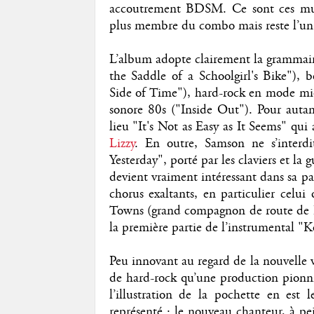
accoutrement BDSM. Ce sont ces mus
plus membre du combo mais reste l’un 
L’album adopte clairement la grammaire
the Saddle of a Schoolgirl's Bike"), 
Side of Time"), hard-rock en mode mid
sonore 80s ("Inside Out"). Pour auta
lieu "It's Not as Easy as It Seems" qui a
Lizzy
. En outre, Samson ne s’interdi
Yesterday", porté par les claviers et la
devient vraiment intéressant dans sa par
chorus exaltants, en particulier celui
Towns (grand compagnon de route de Ian
la première partie de l’instrumental "Ko
Peu innovant au regard de la nouvelle
de hard-rock qu’une production pionn
l’illustration de la pochette en est
représenté : le nouveau chanteur, à pei