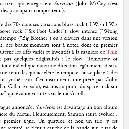
iciens qui enregistrent
Survivors
(John McCoy n’est
des principaux compositeurs).
 des 70s dans ses variations blues-rock ("I Wish I Was
boogie rock ("Six Foot Under"), slow intense ("Wrong
tempo ("Big Brother") ou à claviers dans une version
nt, des beaux moments sont à noter, dont en premier
lterne les riffs variés et inventifs à la manière de
Thin
t pas quelques originalités : le slow "Tomorrow or
 guitare mélodique dans une direction légèrement kitsch,
tie centrale, qui accélère le tempo et laisse place à des
 du synthétiseur. Cet instrument, interprété par Colin
 Gillan en solo), est mis au profit du space-rock sur
z" qui évolue ensuite vers le rock’n’roll.
 vague annoncée,
Survivors
est davantage un bon album
ière du Metal. Heureusement, Samson saura évoluer :
 le premier signe. Un quatuor, et non un trio, y est
ne recruté, se tient à gauche de la bande sur le tas de