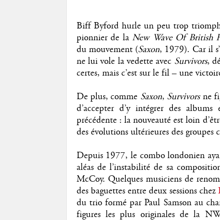
Biff Byford hurle un peu trop triomph
pionnier de la
New Wave Of British 
du mouvement (
Saxon
, 1979). Car il 
ne lui vole la vedette avec
Survivors
, d
certes, mais c’est sur le fil – une victoir
De plus, comme
Saxon
,
Survivors
ne f
d’accepter d’y intégrer des albums 
précédente : la nouveauté est loin d’êtr
des évolutions ultérieures des groupes 
Depuis 1977, le combo londonien ayan
aléas de l’instabilité de sa compositi
McCoy. Quelques musiciens de renom 
des baguettes entre deux sessions chez
du trio formé par Paul Samson au chant
figures les plus originales de la