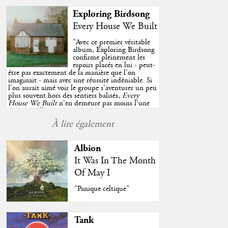
Exploring Birdsong
Every House We Built
"
Avec ce premier véritable
album, Exploring Birdsong
confirme pleinement les
espoirs placés en lui - peut-
être pas exactement de la manière que l'on
imaginait - mais avec une réussite indéniable. Si
l'on aurait aimé voir le groupe s'aventurer un peu
plus souvent hors des sentiers balisés,
Every
House We Built
n'en demeure pas moins l'une
des très belles surprises de cette année, porté par
plusieurs morceaux qui trouveront sans difficulté
À lire également
une place de choix dans vos playlists estivales.
"
Albion
It Was In The Month
Of May I
"Panique celtique"
Tank