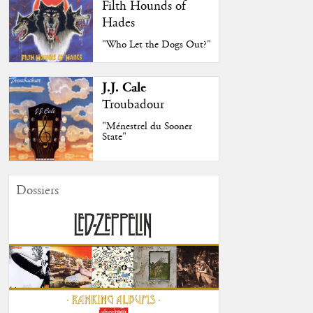
Filth Hounds of
Hades
"Who Let the Dogs Out?"
J.J. Cale
Troubadour
"Ménestrel du Sooner
State"
Dossiers