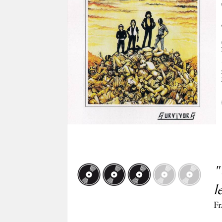
"
l
Fr