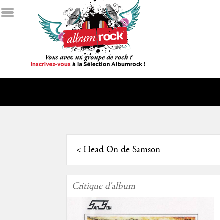
<
Head On de Samson
Critique d'album