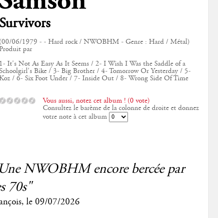
Samson
Survivors
(00/06/1979 - - Hard rock / NWOBHM - Genre : Hard / Métal)
Produit par
1- It's Not As Easy As It Seems / 2- I Wish I Was the Saddle of a
Schoolgirl's Bike / 3- Big Brother / 4- Tomorrow Or Yesterday / 5-
Koz / 6- Six Foot Under / 7- Inside Out / 8- Wrong Side Of Time
Vous aussi, notez cet album ! (0 vote)
Consultez le barème de la colonne de droite et donnez
votre note à cet album
Une NWOBHM encore bercée par
es 70s"
ançois
, le
09/07/2026