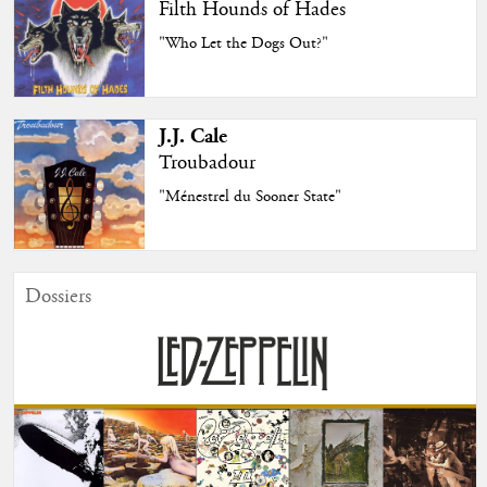
Filth Hounds of Hades
"Who Let the Dogs Out?"
J.J. Cale
Troubadour
"Ménestrel du Sooner State"
Dossiers