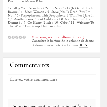
Produit par Moron Police
1- T-Bag Your Grandma / 2- It's Not Cool / 3- Grand Theft
Bovine / 4- Black Woman / 5- Steve Jobs Is Dead, But I'm
Not / 6- Prepopherous, This Prepophery, I Will Not Have It
/ 7- Another Song About California / 8- Soul Train Of The
Damned / 9- Go Home, Bitch / 10- Cabo / 11- Welcome To
The West / 12- Stomp That Goomba
Vous aussi, notez cet album ! (0 vote)
Consultez le barème de la colonne de droite
et donnez votre note à cet album
Commentaires
Soyez le premier à réagir à cette publication