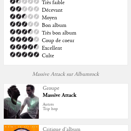
Très faible
Décevant
Moyen
Bon album
Très bon album
Coup de coeur
Excellent
Culte
Massive Attack sur Albumrock
Groupe
Massive Attack
Autres
Trip hop
Critique d'album