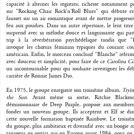
capacité à alterner les registres, richesse notamment p
sur "Rocking Chair Rock'n'Roll Blues" qui débute e
fausset sur un air romantique avant de mettre progress
feu aux poudres. Dans un autre répertoire, le lent tit
surprend avec sa mélodie douce et languissante qui par
trip à la réverbération psychédélique tandis que 
invoque les chœurs féminins typiques du courant cou
américain. Enfin, le morceau conclusif "Blanche" refer
avec douceur et simplicité, pour faire de ce
Carolina Co
un incontournable pour qui souhaite investiguer les dé
carrière de Ronnie James Dio.
En 1975, le groupe enregistre son troisième album,
Tryin
the Sun
. Avant même sa sortie, Ritchie Blackmor
démissionnaire de Deep Purple, propose aux membres
fonder un nouveau groupe. Ils acceptent et Elf se dis
cette nouvelle formation baptisée Rainbow. Le troisi
du groupe, plus ambitieux et diversifié avec un boogie 
tapageur ne sortira pas en Europe avant 1984, pour ne 