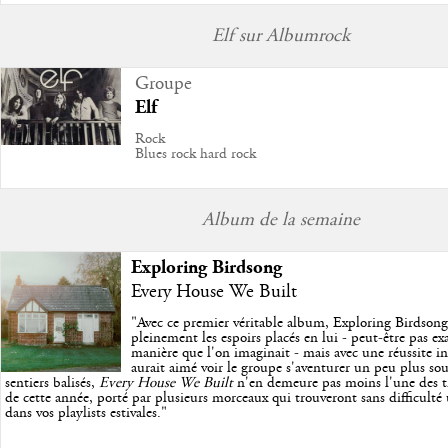
Elf sur Albumrock
Groupe
Elf
Rock
Blues rock hard rock
Album de la semaine
Exploring Birdsong
Every House We Built
"
Avec ce premier véritable album, Exploring Birdson
pleinement les espoirs placés en lui - peut-être pas e
manière que l'on imaginait - mais avec une réussite in
aurait aimé voir le groupe s'aventurer un peu plus so
sentiers balisés,
Every House We Built
n'en demeure pas moins l'une des trè
de cette année, porté par plusieurs morceaux qui trouveront sans difficulté
dans vos playlists estivales.
"