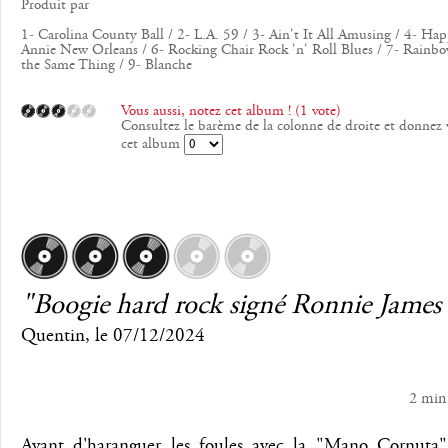
Produit par
1- Carolina County Ball / 2- L.A. 59 / 3- Ain't It All Amusing / 4- Hap
Annie New Orleans / 6- Rocking Chair Rock 'n' Roll Blues / 7- Rainb
the Same Thing / 9- Blanche
Vous aussi, notez cet album ! (1 vote)
Consultez le barème de la colonne de droite et donnez 
cet album
"Boogie hard rock signé Ronnie James
Quentin
, le
07/12/2024
2 min
Avant d'haranguer les foules avec la "Mano Cornuta"