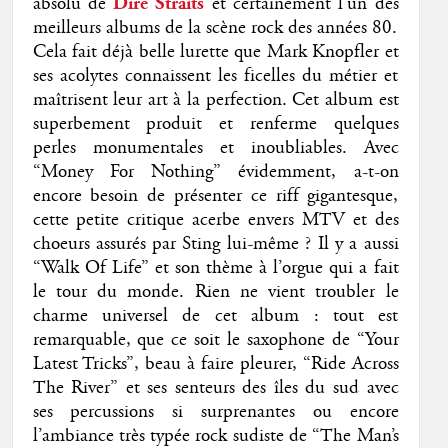
absolu de
Dire Straits
et certainement l’un des
meilleurs albums de la scène rock des années 80.
Cela fait déjà belle lurette que Mark Knopfler et
ses acolytes connaissent les ficelles du métier et
maîtrisent leur art à la perfection. Cet album est
superbement produit et renferme quelques
perles monumentales et inoubliables. Avec
“Money For Nothing” évidemment, a-t-on
encore besoin de présenter ce riff gigantesque,
cette petite critique acerbe envers MTV et des
choeurs assurés par Sting lui-même ? Il y a aussi
“Walk Of Life” et son thème à l’orgue qui a fait
le tour du monde. Rien ne vient troubler le
charme universel de cet album : tout est
remarquable, que ce soit le saxophone de “Your
Latest Tricks”, beau à faire pleurer, “Ride Across
The River” et ses senteurs des îles du sud avec
ses percussions si surprenantes ou encore
l’ambiance très typée rock sudiste de “The Man’s