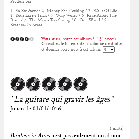
Produit par
1- So Far Away / 2- Money For Nothing / 3- Walk Of Life /
4- Your Latest Trick / 5- Why Worry / 6- Ride Across The
River / 7- The Man's Too Strong / 8- One World / 9-
Brothers In Arms
Vous aussi, notez cet album ! (131 votes)
Consultez le barème de la colonne de droite
et donnez votre note à cet album
"La guitare qui gravit les âges"
Julien
, le
01/01/2026
(
mots)
Brothers in Arms
n’est pas seulement un album :