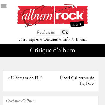
Chroniques
§
Dossiers
§
Infos
§
Bonus
Critique d'album
<
U Scream de FFF
Hotel California de
Eagles
>
Critique d'album