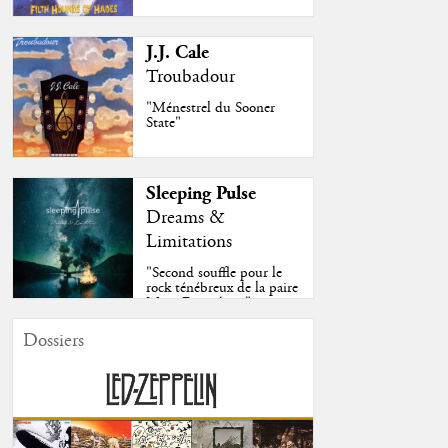
J.J. Cale
Troubadour
"Ménestrel du Sooner
State"
Sleeping Pulse
Dreams &
Limitations
"Second souffle pour le
rock ténébreux de la paire
Moss-Fazendeiro"
Dossiers