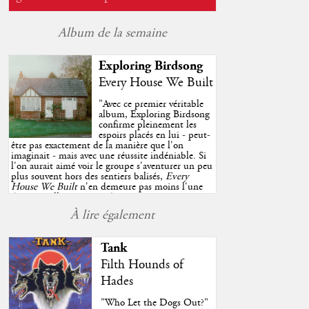
Album de la semaine
Exploring Birdsong
Every House We Built
"
Avec ce premier véritable
album, Exploring Birdsong
confirme pleinement les
espoirs placés en lui - peut-
être pas exactement de la manière que l'on
imaginait - mais avec une réussite indéniable. Si
l'on aurait aimé voir le groupe s'aventurer un peu
plus souvent hors des sentiers balisés,
Every
House We Built
n'en demeure pas moins l'une
des très belles surprises de cette année, porté par
plusieurs morceaux qui trouveront sans difficulté
À lire également
une place de choix dans vos playlists estivales.
"
Tank
Filth Hounds of
Hades
"Who Let the Dogs Out?"