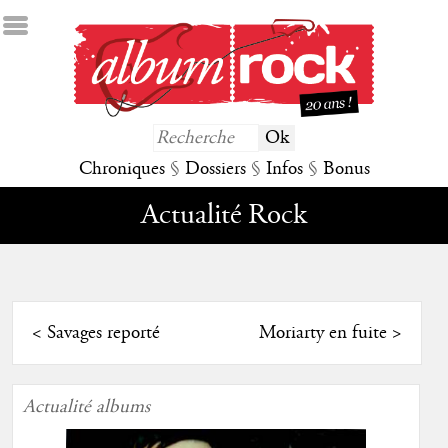
Chroniques
§
Dossiers
§
Infos
§
Bonus
Actualité Rock
<
Savages reporté
Moriarty en fuite
>
Actualité albums