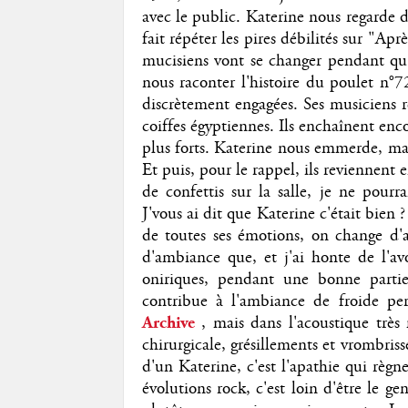
avec le public. Katerine nous regarde 
fait répéter les pires débilités sur "Ap
mucisiens vont se changer pendant qu'
nous raconter l'histoire du poulet n°7
discrètement engagées. Ses musiciens r
coiffes égyptiennes. Ils enchaînent en
plus forts. Katerine nous emmerde, mais
Et puis, pour le rappel, ils reviennent 
de confettis sur la salle, je ne pourr
J'vous ai dit que Katerine c'était bien
de toutes ses émotions, on change d'
d'ambiance que, et j'ai honte de l'a
oniriques, pendant une bonne partie
contribue à l'ambiance de froide pe
Archive
, mais dans l'acoustique tr
chirurgicale, grésillements et vrombris
d'un Katerine, c'est l'apathie qui règ
évolutions rock, c'est loin d'être le g