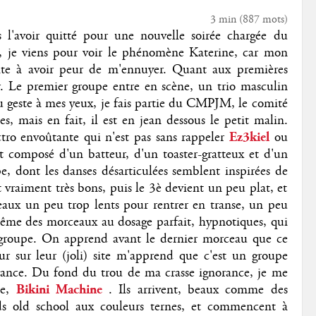
3 min
(
887
mots)
'avoir quitté pour une nouvelle soirée chargée du
, je viens pour voir le phénomène Katerine, car mon
ite à avoir peur de m'ennuyer. Quant aux premières
er. Le premier groupe entre en scène, un trio masculin
 geste à mes yeux, je fais partie du CMPJM, le comité
s, mais en fait, il est en jean dessous le petit malin.
o envoûtante qui n'est pas sans rappeler
Ez3kiel
ou
t composé d'un batteur, d'un toaster-gratteux et d'un
pe, dont les danses désarticulées semblent inspirées de
 vraiment très bons, puis le 3è devient un peu plat, et
ceaux un peu trop lents pour rentrer en transe, un peu
ême des morceaux au dosage parfait, hypnotiques, qui
e groupe. On apprend avant le dernier morceau que ce
r sur leur (joli) site m'apprend que c'est un groupe
rance. Du fond du trou de ma crasse ignorance, je me
e,
Bikini Machine
. Ils arrivent, beaux comme des
rds old school aux couleurs ternes, et commencent à