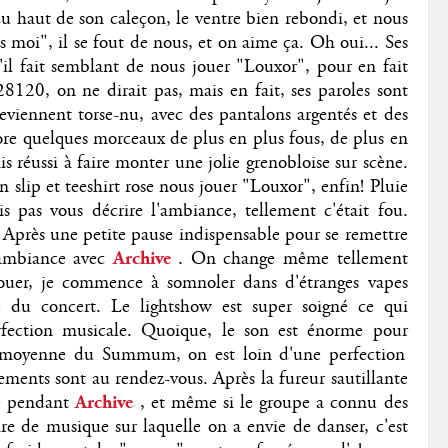
du haut de son caleçon, le ventre bien rebondi, et nous
rès moi", il se fout de nous, et on aime ça. Oh oui... Ses
il fait semblant de nous jouer "Louxor", pour en fait
28120, on ne dirait pas, mais en fait, ses paroles sont
eviennent torse-nu, avec des pantalons argentés et des
core quelques morceaux de plus en plus fous, de plus en
 réussi à faire monter une jolie grenobloise sur scène.
en slip et teeshirt rose nous jouer "Louxor", enfin! Pluie
ais pas vous décrire l'ambiance, tellement c'était fou.
 ? Après une petite pause indispensable pour se remettre
ambiance avec
Archive
. On change même tellement
vouer, je commence à somnoler dans d'étranges vapes
 du concert. Le lightshow est super soigné ce qui
rfection musicale. Quoique, le son est énorme pour
ès moyenne du Summum, on est loin d'une perfection
sements sont au rendez-vous. Après la fureur sautillante
ne pendant
Archive
, et même si le groupe a connu des
enre de musique sur laquelle on a envie de danser, c'est