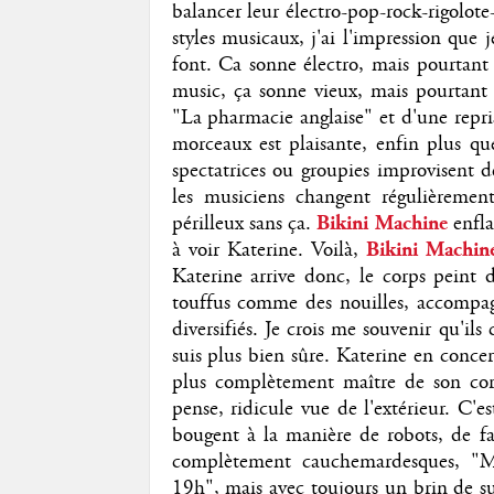
balancer leur électro-pop-rock-rigolote
styles musicaux, j'ai l'impression que j
font. Ca sonne électro, mais pourtant
music, ça sonne vieux, mais pourtant 
"La pharmacie anglaise" et d'une repri
morceaux est plaisante, enfin plus qu
spectatrices ou groupies improvisent d
les musiciens changent régulièremen
périlleux sans ça.
Bikini Machine
enfl
à voir Katerine. Voilà,
Bikini Machi
Katerine arrive donc, le corps peint 
touffus comme des nouilles, accompag
diversifiés. Je crois me souvenir qu'il
suis plus bien sûre. Katerine en concer
plus complètement maître de son corp
pense, ridicule vue de l'extérieur. C'e
bougent à la manière de robots, de f
complètement cauchemardesques, "M
19h", mais avec toujours un brin de su