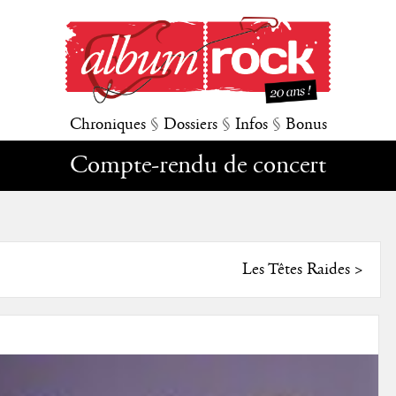
Chroniques
§
Dossiers
§
Infos
§
Bonus
Compte-rendu de concert
Les Têtes Raides
>