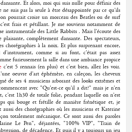
-dansante. Et alors, moi qui suis nulle pour définir des
e ne suis pas la seule à être désappointée par ce qu'ils
 on pourrait croire un morceau des Beatles ou de surf
c'est frais et pétillant. Je me souviens notamment de
se instrumentale des Little Rabbits . Mais l'écoute des
e plaisante, complètement dansante. Des spectateurs,
es chorégraphies à la noix. Et plus surprenant encore,
t d'instrument, comme si au font, c'était pas assez
amme furieusement la salle dans une ambiance propice
ne
c'est 5 rennais (en plus) et c'est bien, allez les voir.
d'une oeuvre d'art éphémère, en caleçon, les cheveux
né de ses 4 musiciens arborant des looks extrêmes et
s commencent avec "Qu'est-ce qu'il a dit?" mais je n'en
t, c'est 1h30 de totale folie, pendant laquelle on n'est
s qui bouge et frétille de manière frénétique et, je
st aussi des chorégraphies où les musiciens et Katerine
açon totalement mécanique. Ce sont aussi des paroles
arine Le Pen", déjantées, "100% VIP", "Train de
bversion, de décadence. Et puis il y a toujours un jeu