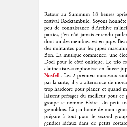
Retour au Summum 18 heures après l
festival Rocktambule. Soyons honnête
peu de connaissance d'Archive m'inc
parties, j'en n'ai jamais entendu parl
dont un des membres est en jupe. Beau
des militantes pour les jupes masculine
Bon. La musique commence, une électr
Doei pour le côté onirique. Le trio es
clarinettiste-saxophoniste en fausse ju
Nosfell
. Les 2 premiers morceaux sont
par la suite, il y a alternance de mor
trop hardcore pour planer, et quand m
laissent présager du meilleur pour c
groupe se nomme Elvire. Un petit tou
grenoblois. Là j'ai honte de mon igno
prépare à tout pour le second group
gendres idéaux dans de petits costa