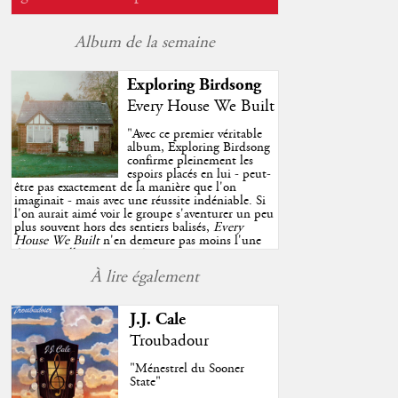
Album de la semaine
Exploring Birdsong
Every House We Built
"
Avec ce premier véritable
album, Exploring Birdsong
confirme pleinement les
espoirs placés en lui - peut-
être pas exactement de la manière que l'on
imaginait - mais avec une réussite indéniable. Si
l'on aurait aimé voir le groupe s'aventurer un peu
plus souvent hors des sentiers balisés,
Every
House We Built
n'en demeure pas moins l'une
des très belles surprises de cette année, porté par
plusieurs morceaux qui trouveront sans difficulté
À lire également
une place de choix dans vos playlists estivales.
"
J.J. Cale
Troubadour
"Ménestrel du Sooner
State"