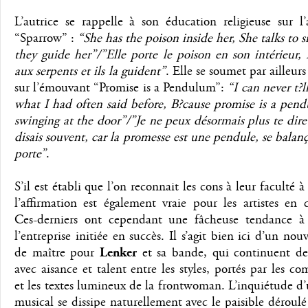
L’autrice se rappelle à son éducation religieuse sur l
“Sparrow” :
“She has the poison inside her, She talks to 
they guide her”/”Elle porte le poison en son intérieur, 
aux serpents et ils la guident”
. Elle se soumet par ailleurs
sur l’émouvant “Promise is a Pendulum”:
“I can never t?
what I had often said before, B?cause promise is a pen
swinging at the door”/”Je ne peux désormais plus te dire
disais souvent, car la promesse est une pendule, se balanç
porte”
.
S’il est établi que l’on reconnait les cons à leur faculté à
l’affirmation est également vraie pour les artistes en 
Ces-derniers ont cependant une fâcheuse tendance à 
l’entreprise initiée en succès. Il s’agit bien ici d’un no
de maître pour
Lenker
et sa bande, qui continuent de
avec aisance et talent entre les styles, portés par les co
et les textes lumineux de la frontwoman. L’inquiétude d
musical se dissipe naturellement avec le paisible déroulé 