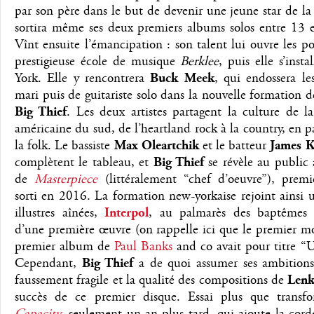
par son père dans le but de devenir une jeune star de la
sortira même ses deux premiers albums solos entre 13 e
Vînt ensuite l’émancipation : son talent lui ouvre les po
prestigieuse école de musique
Berklee
, puis elle s’inst
York. Elle y rencontrera
Buck Meek
, qui endossera le
mari puis de guitariste solo dans la nouvelle formation 
Big Thief
. Les deux artistes partagent la culture de 
américaine du sud, de l’heartland rock à la country, en p
la folk. Le bassiste
Max Oleartchik
et le batteur
James K
complètent le tableau, et
Big Thief
se révèle au public 
de
Masterpiece
(littéralement “chef d’oeuvre”), prem
sorti en 2016. La formation new-yorkaise rejoint ainsi 
illustres aînées,
Interpol
, au palmarès des baptêmes
d’une première œuvre (on rappelle ici que le premier m
premier album de
Paul Banks
and co avait pour titre “U
Cependant,
Big Thief
a de quoi assumer ses ambitions 
faussement fragile et la qualité des compositions de
Lenk
succès de ce premier disque. Essai plus que transf