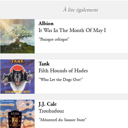
À lire également
Albion
It Was In The Month Of May I
"Panique celtique"
Tank
Filth Hounds of Hades
"Who Let the Dogs Out?"
J.J. Cale
Troubadour
"Ménestrel du Sooner State"