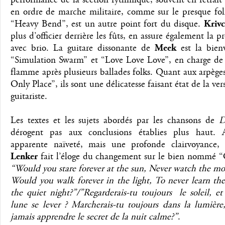
performance de la section rythmique, souvent en retrait 
en ordre de marche militaire, comme sur le presque fol
“Heavy Bend”, est un autre point fort du disque.
Krivc
plus d’officier derrière les fûts, en assure également la p
avec brio. La guitare dissonante de
Meek
est la bien
“Simulation Swarm” et “Love Love Love”, en charge de r
flamme après plusieurs ballades folks. Quant aux arpèg
Only Place”, ils sont une délicatesse faisant état de la ver
guitariste.
Les textes et les sujets abordés par les chansons de
D
dérogent pas aux conclusions établies plus haut.
apparente naïveté, mais une profonde clairvoyance
Lenker
fait l’éloge du changement sur le bien nommé “
“Would you stare forever at the sun, Never watch the mo
Would you walk forever in the light, To never learn the
the quiet night?”/”Regarderais-tu toujours le soleil, et
lune se lever ? Marcherais-tu toujours dans la lumière
jamais apprendre le secret de la nuit calme?”
.