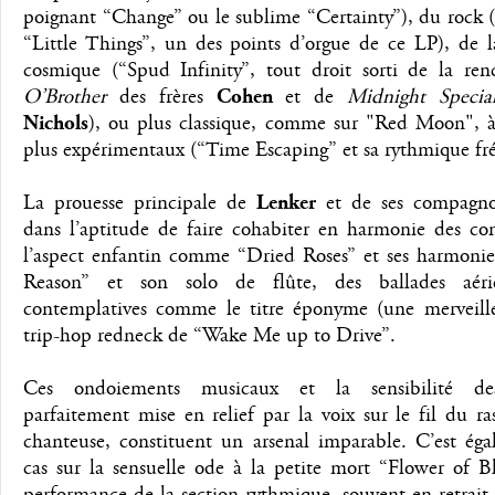
poignant “Change” ou le sublime “Certainty”), du rock 
“Little Things”, un des points d’orgue de ce LP), de l
cosmique (“Spud Infinity”, tout droit sorti de la ren
O’Brother
des frères
Cohen
et de
Midnight Specia
Nichols
), ou plus classique, comme sur "Red Moon", à
plus expérimentaux (“Time Escaping” et sa rythmique fré
La prouesse principale de
Lenker
et de ses compagno
dans l’aptitude de faire cohabiter en harmonie des co
l’aspect enfantin comme “Dried Roses” et ses harmoni
Reason” et son solo de flûte, des ballades aéri
contemplatives comme le titre éponyme (une merveille 
trip-hop redneck de “Wake Me up to Drive”.
Ces ondoiements musicaux et la sensibilité des
parfaitement mise en relief par la voix sur le fil du ra
chanteuse, constituent un arsenal imparable. C’est éga
cas sur la sensuelle ode à la petite mort “Flower of B