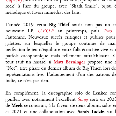
Capacity
, seulement un an plus tard, qui ajoute la cor
rock” à l’arc du groupe, avec “Shark Smile”, bijou é
mélodique et favori immédiat des fans.
L’année 2019 verra
Big Thief
sortir non pas un m
nouveaux LP,
U.F.O.F.
au printemps, puis
Two 
l’automne. Nouveaux succès critiques et publics pour
galettes, sur lesquelles le groupe continue de ma
perfection le jeu d’équilibre entre folk écorchée vive et 
parfois cacophonique mais tellement rafraîchissant. C’
tout sauf un hasard si
Matt Berninger
propose une r
“Not”, titre phare du dernier album de Big Thief, lors de
représentations live. L’adoubement d’un des patrons de
indie, ce n’est pas rien.
En complément, la discographie solo de
Lenker
con
gonfler, avec notamment l’excellent
Songs
sorti en 2020
de
Meek
se construit, à la faveur de deux albums solos 
et 2021 et une collaboration avec
Sarah Tudzin
sur l