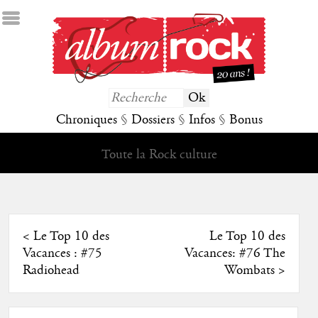
Chroniques
§
Dossiers
§
Infos
§
Bonus
Toute la Rock culture
<
Le Top 10 des
Le Top 10 des
Vacances : #75
Vacances: #76 The
Radiohead
Wombats
>