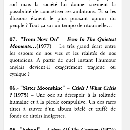
soif mais la société lui donne rarement la
possibilité de concrétiser ses ambitions. Et si les
illusions étaient le plus puissant opium du
peuple ? Tout ça sur un tempo de ritournelle…
07.- "From Now On" –
Even In The Quietest
Moments
…(1977)
– Le très grand écart entre
les espoirs de nos vies et les réalités de nos
quotidiens. A partir de quel instant l’humour
anglais devient-il exagérément tragique ou
cynique ?
06.- "Sister Moonshine" –
Crisis ? What Crisis
?
(1975)
– Une ode au désespoir, à la solitude
humaine et à la picole compulsive. Un des rares
titres à sauver d’un album bâclé et truffé de
fonds de tiroirs indigestes.
05.- "School" –
Crime Of The Century
(1974)