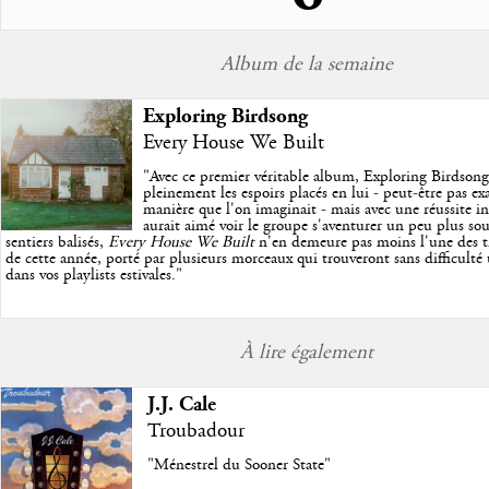
Sortie d'album
Album de la semaine
Django Django
Doveland
Exploring Birdsong
Studio
Every House We Built
"
Avec ce premier véritable album, Exploring Birdson
pleinement les espoirs placés en lui - peut-être pas e
manière que l'on imaginait - mais avec une réussite in
aurait aimé voir le groupe s'aventurer un peu plus so
sentiers balisés,
Every House We Built
n'en demeure pas moins l'une des trè
de cette année, porté par plusieurs morceaux qui trouveront sans difficulté
dans vos playlists estivales.
"
À lire également
J.J. Cale
Troubadour
"Ménestrel du Sooner State"