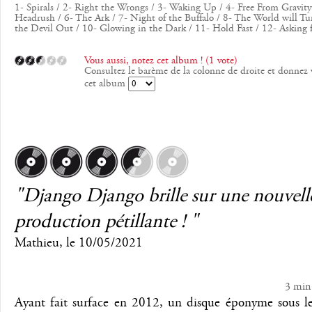
1- Spirals / 2- Right the Wrongs / 3- Waking Up / 4- Free From Gravity
Headrush / 6- The Ark / 7- Night of the Buffalo / 8- The World will Tu
the Devil Out / 10- Glowing in the Dark / 11- Hold Fast / 12- Asking 
Vous aussi, notez cet album ! (1 vote)
Consultez le barème de la colonne de droite et donnez 
cet album
"Django Django brille sur une nouvell
production pétillante ! "
Mathieu
, le
10/05/2021
3 min
Ayant fait surface en 2012, un disque éponyme sous le 