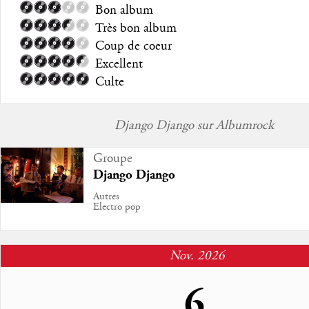
Bon album
Très bon album
Coup de coeur
Excellent
Culte
Django Django sur Albumrock
Groupe
Django Django
Autres
Electro pop
Nov. 2026
6