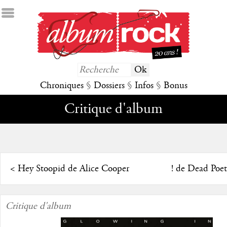
Chroniques
§
Dossiers
§
Infos
§
Bonus
Critique d'album
<
Hey Stoopid de Alice Cooper
! de Dead Poet
Critique d'album