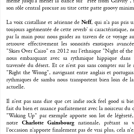
même jusqu’à mener la dance sur "Free from Gravity", s
son rôle central procure au titre cette patte groovy minim
La voix cristalline et aérienne de
Neff
, qui n’a pas pris u
toujours agrémentée de cette reverb’ si caractéristique, 
par la main pour nous guider au travers de ce voyage a
retrouve effectivement les sonorités exotiques avancé
"Skies Over Cairo" en 2012 sur l’ethnique "Night of the
nous embarquant avec sa rythmique hippique dans 
traversée du désert. Et ce n’est pas sans compter sur le 
"Right the Wrong", naviguant entre anglais et portugais
rythmiques de samba nous transportent bien loin de la
actuelle.
Il n’est pas sans dire que cet indie rock feel good si bi
fait du bien et nuance parfaitement avec la noirceur du 
"Waking Up" par exemple apporte son lot de légèreté
notre
Charlotte Gainsbourg
nationale, prêtant sa 
l’occasion n’apporte finalement pas de vrai plus, cela n