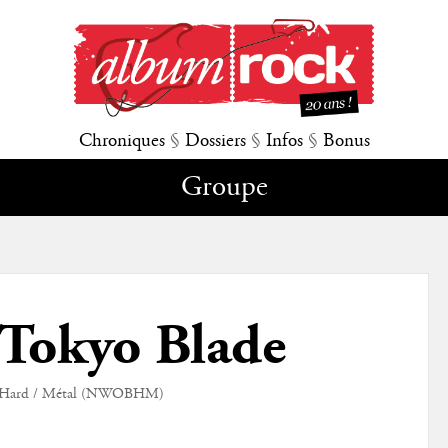
Chroniques
§
Dossiers
§
Infos
§
Bonus
Groupe
Tokyo Blade
Hard / Métal (NWOBHM)