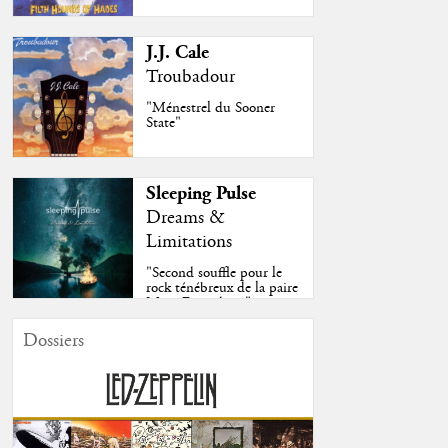
J.J. Cale
Troubadour
"Ménestrel du Sooner
State"
Sleeping Pulse
Dreams &
Limitations
"Second souffle pour le
rock ténébreux de la paire
Moss-Fazendeiro"
Dossiers