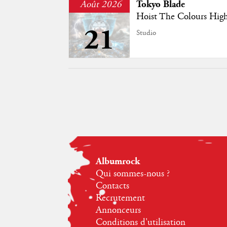
Août 2026
Tokyo Blade
Hoist The Colours Hig
21
Studio
Albumrock
Qui sommes-nous ?
Contacts
Recrutement
Annonceurs
Conditions d'utilisation