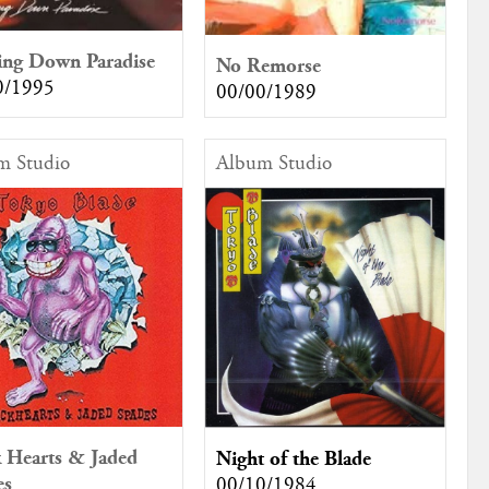
ing Down Paradise
No Remorse
0/1995
00/00/1989
m Studio
Album Studio
 Hearts & Jaded
Night of the Blade
es
00/10/1984