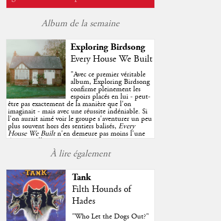
Album de la semaine
Exploring Birdsong
Every House We Built
"
Avec ce premier véritable
album, Exploring Birdsong
confirme pleinement les
espoirs placés en lui - peut-
être pas exactement de la manière que l'on
imaginait - mais avec une réussite indéniable. Si
l'on aurait aimé voir le groupe s'aventurer un peu
plus souvent hors des sentiers balisés,
Every
House We Built
n'en demeure pas moins l'une
des très belles surprises de cette année, porté par
plusieurs morceaux qui trouveront sans difficulté
À lire également
une place de choix dans vos playlists estivales.
"
Tank
Filth Hounds of
Hades
"Who Let the Dogs Out?"