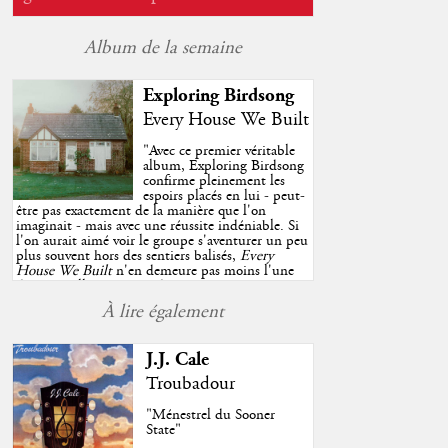
Album de la semaine
Exploring Birdsong
Every House We Built
"
Avec ce premier véritable
album, Exploring Birdsong
confirme pleinement les
espoirs placés en lui - peut-
être pas exactement de la manière que l'on
imaginait - mais avec une réussite indéniable. Si
l'on aurait aimé voir le groupe s'aventurer un peu
plus souvent hors des sentiers balisés,
Every
House We Built
n'en demeure pas moins l'une
des très belles surprises de cette année, porté par
plusieurs morceaux qui trouveront sans difficulté
À lire également
une place de choix dans vos playlists estivales.
"
J.J. Cale
Troubadour
"Ménestrel du Sooner
State"