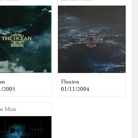
Fluxion
an
01/11/2004
1/2005
m Maxi