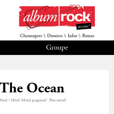
Chroniques
§
Dossiers
§
Infos
§
Bonus
Groupe
The Ocean
Hard / Métal (Metal progressif - Post-metal)