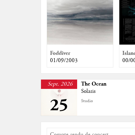
Foddiver
Islan
01/09/2003
00/0
Sept. 2026
The Ocean
Solaris
25
Studio
Compte-rendu de concert